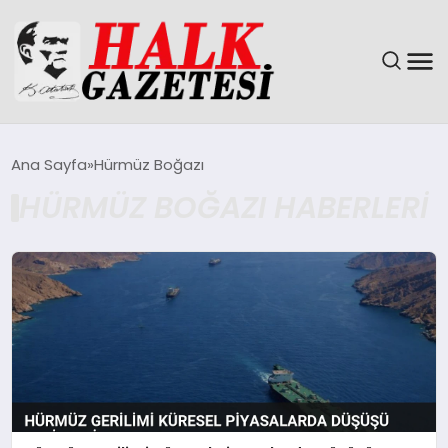
GÜNDEM
Ana Sayfa
Hürmüz Boğazı
HÜRMÜZ BOĞAZI HABERLERI
DÜNYA
EĞITIM
EKONOMI
MAGAZIN
SAĞLIK