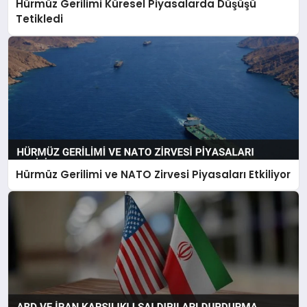
Hürmüz Gerilimi Küresel Piyasalarda Düşüşü
SIYASET
Tetikledi
SPOR
TEKNOLOJI
YAŞAM
Hürmüz Gerilimi ve NATO Zirvesi Piyasaları Etkiliyor