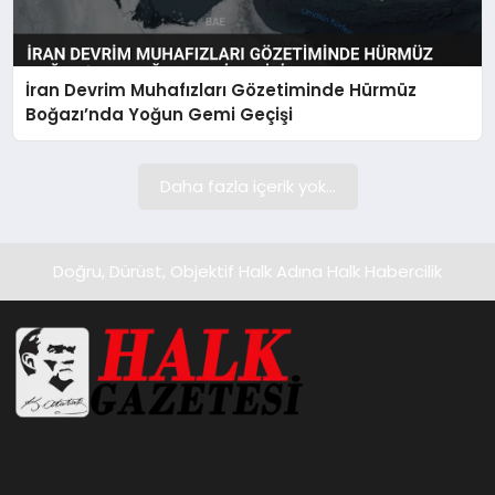
İran Devrim Muhafızları Gözetiminde Hürmüz
Boğazı’nda Yoğun Gemi Geçişi
Daha fazla içerik yok...
Doğru, Dürüst, Objektif Halk Adına Halk Habercilik