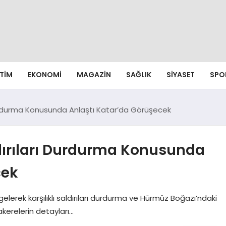
ITIM
EKONOMI
MAGAZIN
SAĞLIK
SIYASET
SPO
ı Durdurma Konusunda Anlaştı Katar’da Görüşecek
aldırıları Durdurma Konusunda
cek
elerek karşılıklı saldırıları durdurma ve Hürmüz Boğazı’ndaki
akerelerin detayları…