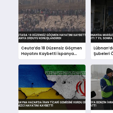
Ceuta’da 18 Düzensiz Göçmen
Lübnan’d
Hayatını Kaybetti İspanya
Şubeleri 
Orduyu Konuşlandırdı
Yıl Sonra 