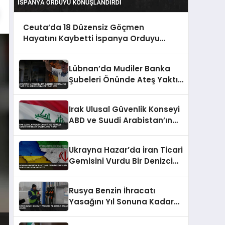
Ceuta’da 18 Düzensiz Göçmen
Hayatını Kaybetti İspanya Orduyu
Konuşlandırdı
Lübnan’da Mudiler Banka
Şubeleri Önünde Ateş Yaktı
7 Yıl Sonra Haklarını Talep
Etti
Irak Ulusal Güvenlik Konseyi
ABD ve Suudi Arabistan’ın
Hava Saldırılarını Kınadı
Ukrayna Hazar’da İran Ticari
Gemisini Vurdu Bir Denizci
Hayatını Kaybetti
Rusya Benzin İhracatı
Yasağını Yıl Sonuna Kadar
Uzattı