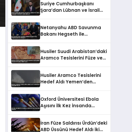
Suriye Cumhurbaşkanı
Şara’dan Lübnan ve İsrail
İlişkileri Hakkında
Açıklamalar
Netanyahu ABD Savunma
Bakanı Hegseth ile
Washington’da Görüştü
Husiler Suudi Arabistan’daki
Aramco Tesislerini Füze ve
İHA’larla Hedef Aldı
Husiler Aramco Tesislerini
Hedef Aldı Yemen’den
Açıklama Geldi
Oxford Üniversitesi Ebola
Aşısını İlk Kez İnsanda
Deniyor
İran Füze Saldırısı Ürdün’deki
ABD Üssünü Hedef Aldı İki