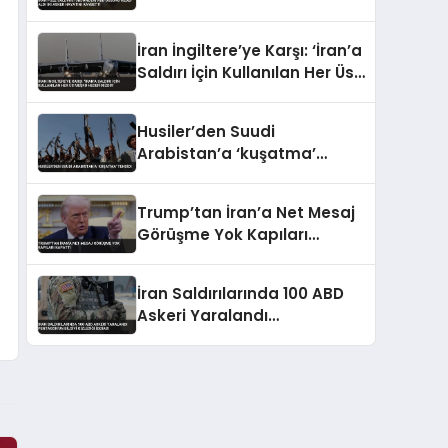
Asker Hayatını Kaybetti
İran İngiltere’ye Karşı: ‘İran’a
Saldırı İçin Kullanılan Her Üs
Meşru Hedefimizdir’
Husiler’den Suudi
Arabistan’a ‘kuşatma’
tehdidi
Trump’tan İran’a Net Mesaj
Görüşme Yok Kapıları
Kapattı
İran Saldırılarında 100 ABD
Askeri Yaralandı
Pentagon’un Bilgiyi Gizlediği
İddiası