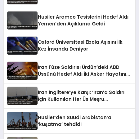
Husiler Aramco Tesislerini Hedef Aldı
Yemen’den Açıklama Geldi
Oxford Üniversitesi Ebola Aşısını İlk
Kez İnsanda Deniyor
İran Füze Saldırısı Ürdün’deki ABD
Üssünü Hedef Aldı İki Asker Hayatını
Kaybetti
İran İngiltere’ye Karşı: ‘İran’a Saldırı
İçin Kullanılan Her Üs Meşru
Hedefimizdir’
Husiler’den Suudi Arabistan’a
‘kuşatma’ tehdidi