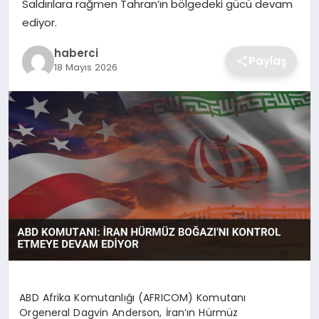
Saldırılara rağmen Tahran’ın bölgedeki gücü devam
SIYASET
ediyor.
SPOR
haberci
Paylaş
18 Mayıs 2026
TEKNOLOJI
YAŞAM
ABD Afrika Komutanlığı (AFRICOM) Komutanı
Orgeneral Dagvin Anderson, İran’ın Hürmüz