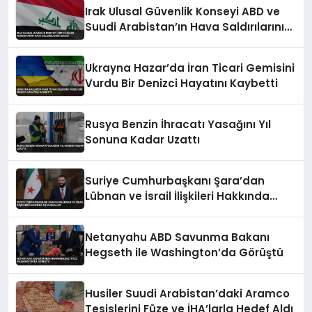
Irak Ulusal Güvenlik Konseyi ABD ve
Suudi Arabistan’ın Hava Saldırılarını
Kınadı
Ukrayna Hazar’da İran Ticari Gemisini
Vurdu Bir Denizci Hayatını Kaybetti
Rusya Benzin İhracatı Yasağını Yıl
Sonuna Kadar Uzattı
Suriye Cumhurbaşkanı Şara’dan
Lübnan ve İsrail İlişkileri Hakkında
Açıklamalar
Netanyahu ABD Savunma Bakanı
Hegseth ile Washington’da Görüştü
Husiler Suudi Arabistan’daki Aramco
Tesislerini Füze ve İHA’larla Hedef Aldı