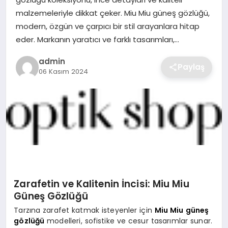
SIYASET
malzemeleriyle dikkat çeker. Miu Miu güneş gözlüğü,
modern, özgün ve çarpıcı bir stil arayanlara hitap
SPOR
eder. Markanın yaratıcı ve farklı tasarımları,…
TEKNOLOJI
admin
Paylaş
06 Kasım 2024
YAŞAM
Zarafetin ve Kalitenin İncisi:
Miu Miu
Güneş Gözlüğü
Tarzına zarafet katmak isteyenler için
Miu Miu güneş
gözlüğü
modelleri, sofistike ve cesur tasarımlar sunar.