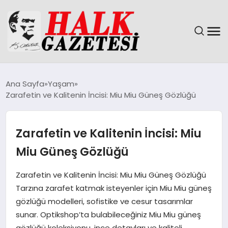
GÜNDEM
Ana Sayfa
Yaşam
Zarafetin ve Kalitenin İncisi: Miu Miu Güneş Gözlüğü
DÜNYA
EĞITIM
Zarafetin ve Kalitenin İncisi: Miu
Miu Güneş Gözlüğü
EKONOMI
Zarafetin ve Kalitenin İncisi: Miu Miu Güneş Gözlüğü
MAGAZIN
Tarzına zarafet katmak isteyenler için Miu Miu güneş
gözlüğü modelleri, sofistike ve cesur tasarımlar
SAĞLIK
sunar. Optikshop’ta bulabileceğiniz Miu Miu güneş
gözlüğü koleksiyonu, ince detayları ve kaliteli