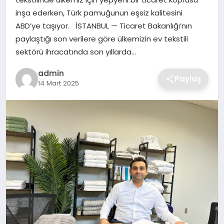
SIYASET
inşa ederken, Türk pamuğunun eşsiz kalitesini
ABD’ye taşıyor. İSTANBUL — Ticaret Bakanlığı’nın
SPOR
paylaştığı son verilere göre ülkemizin ev tekstili
sektörü ihracatında son yıllarda…
TEKNOLOJI
admin
Paylaş
14 Mart 2025
YAŞAM