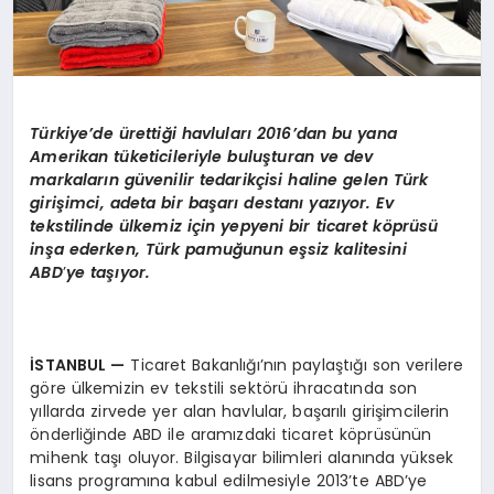
Türkiye
’
de ü
retti
ği havluları 2016’dan bu yana
Amerikan tüketicileriyle buluşturan ve dev
markaların güvenilir tedarikçisi haline gelen Türk
girişimci, adeta bir başarı destanı yazıyor. Ev
tekstilinde ülkemiz için yepyeni bir ticaret k
ö
prüsü
inş
a e
derken, Türk pamuğunun eşsiz kalitesini
ABD
’
ye taşıyor.
İSTANBUL
—
Ticaret Bakanlığı’nın paylaştığı son verilere
göre ülkemizin ev tekstili sektörü ihracatında son
yıllarda zirvede yer alan havlular, başarılı girişimcilerin
önderliğinde ABD ile aramızdaki ticaret köprüsünün
mihenk taşı oluyor. Bilgisayar bilimleri alanında yüksek
lisans programına kabul edilmesiyle 2013’te ABD’ye