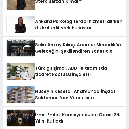
Sterk Berzah Kimdir?
Ankara Psikolog terapi hizmeti alırken
dikkat edilecek hususlar
Selin Ankay Kılınç: Anamur Mimarlık’ın
Geleceğini Şekillendiren Yöneticisi
Türk girişimci, ABD ile aramızda
ticaret köprüsü inşa etti
Hüseyin Keserci: Anamur’da İnşaat
Sektörüne Yön Veren İsim
İzmir Emlak Komisyoncuları Odası 26.
Yılını Kutladı