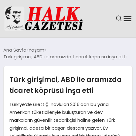
GÜNDEM
Ana Sayfa
Yaşam
Türk girişimci, ABD ile aramızda ticaret köprüsü inşa etti
DÜNYA
EĞITIM
Türk girişimci, ABD ile aramızda
ticaret köprüsü inşa etti
EKONOMI
Türkiye’de ürettiği havluları 2016’dan bu yana
MAGAZIN
Amerikan tüketicileriyle buluşturan ve dev
markaların güvenilir tedarikçisi haline gelen Türk
SAĞLIK
girişimci, adeta bir başarı destanı yazıyor. Ev
tekstilinde ülkemiz için yepyeni bir ticaret köprüsü