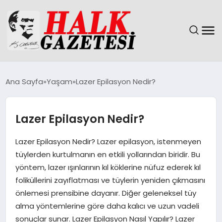
GÜNDEM
Ana Sayfa
Yaşam
Lazer Epilasyon Nedir?
DÜNYA
Lazer Epilasyon Nedir?
EĞITIM
Lazer Epilasyon Nedir? Lazer epilasyon, istenmeyen
EKONOMI
tüylerden kurtulmanın en etkili yollarından biridir. Bu
yöntem, lazer ışınlarının kıl köklerine nüfuz ederek kıl
MAGAZIN
foliküllerini zayıflatması ve tüylerin yeniden çıkmasını
önlemesi prensibine dayanır. Diğer geleneksel tüy
SAĞLIK
alma yöntemlerine göre daha kalıcı ve uzun vadeli
sonuçlar sunar. Lazer Epilasyon Nasıl Yapılır? Lazer