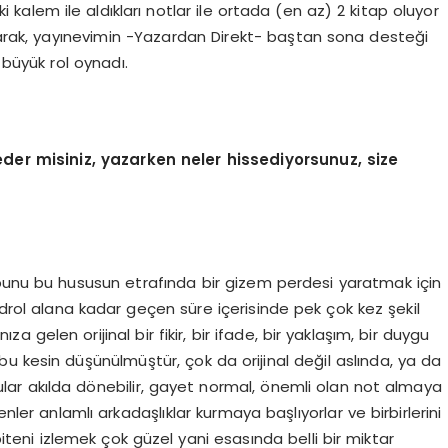
eki kalem ile aldıkları notlar ile ortada (en az) 2 kitap oluyor
larak, yayınevimin -Yazardan Direkt- baştan sona desteği
büyük rol oynadı.
er misiniz, yazarken neler hissediyorsunuz, size
bunu bu hususun etrafında bir gizem perdesi yaratmak için
ndrol alana kadar geçen süre içerisinde pek çok kez şekil
ıza gelen orijinal bir fikir, bir ifade, bir yaklaşım, bir duygu
ki bu kesin düşünülmüştür, çok da orijinal değil aslında, ya da
ular akılda dönebilir, gayet normal, önemli olan not almaya
er anlamlı arkadaşlıklar kurmaya başlıyorlar ve birbirlerini
teni izlemek çok güzel yani esasında belli bir miktar