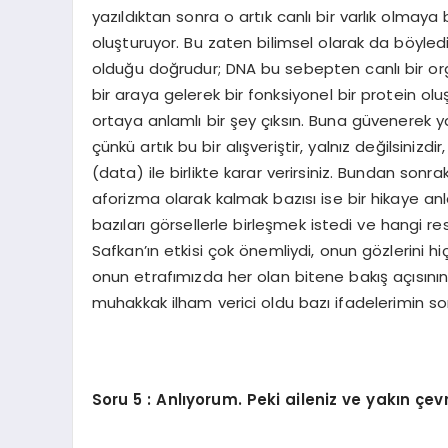
yazıldıktan sonra o artık canlı bir varlık olmaya 
oluşturuyor. Bu zaten bilimsel olarak da böyled
olduğu doğrudur; DNA bu sebepten canlı bir orga
bir araya gelerek bir fonksiyonel bir protein oluştu
ortaya anlamlı bir şey çıksın. Buna güvenerek 
çünkü artık bu bir alışveriştir, yalnız değilsiniz
(data) ile birlikte karar verirsiniz. Bundan sonrak
aforizma olarak kalmak bazısı ise bir hikaye 
bazıları görsellerle birleşmek istedi ve hangi re
Safkan’ın etkisi çok önemliydi, onun gözlerini hi
onun etrafımızda her olan bitene bakış açısının 
muhakkak ilham verici oldu bazı ifadelerimin so
Soru
5 : Anlıyorum. Peki aileniz ve yakın çe