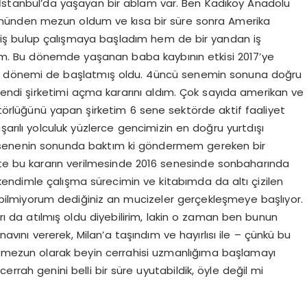
 İstanbul’da yaşayan bir ablam var. Ben Kadıköy Anadolu
bölümünden mezun oldum ve kısa bir süre sonra Amerika
a iş bulup çalışmaya başladım hem de bir yandan iş
m. Bu dönemde yaşanan baba kaybının etkisi 2017’ye
 bir dönemi de başlatmış oldu. 4üncü senemin sonuna doğru
ndi şirketimi açma kararını aldım. Çok sayıda amerikan ve
törlüğünü yapan şirketim 6 sene sektörde aktif faaliyet
arılı yolculuk yüzlerce gencimizin en doğru yurtdışı
6 senenin sonunda baktım ki göndermem gereken bir
te bu kararın verilmesinde 2016 senesinde sonbaharında
endimle çalışma sürecimin ve kitabımda da altı çizilen
mi bilmiyorum dediğiniz an mucizeler gerçekleşmeye başlıyor.
ı da atılmış oldu diyebilirim, lakin o zaman ben bunun
navını vererek, Milan’a taşındım ve hayırlısı ile – çünkü bu
mezun olarak beyin cerrahisi uzmanlığıma başlamayı
rah genini belli bir süre uyutabildik, öyle değil mi