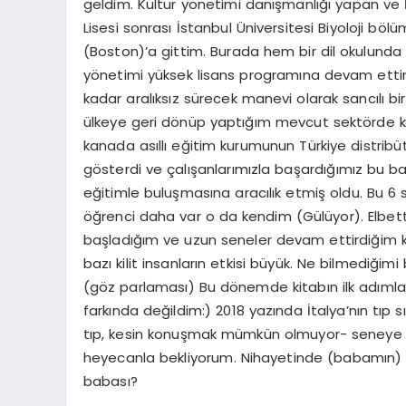
geldim. Kültür yönetimi danışmanlığı yapan ve
Lisesi sonrası İstanbul Üniversitesi Biyoloji 
(Boston)’a gittim. Burada hem bir dil okulund
yönetimi yüksek lisans programına devam etti
kadar aralıksız sürecek manevi olarak sancılı
ülkeye geri dönüp yaptığım mevcut sektörde ke
kanada asıllı eğitim kurumunun Türkiye distribü
gösterdi ve çalışanlarımızla başardığımız bu baş
eğitimle buluşmasına aracılık etmiş oldu. Bu 
öğrenci daha var o da kendim (Gülüyor). Elbet
başladığım ve uzun seneler devam ettirdiğim k
bazı kilit insanların etkisi büyük. Ne bilmediği
(göz parlaması) Bu dönemde kitabın ilk adımlar
farkında değildim:) 2018 yazında İtalya’nın tıp sı
tıp, kesin konuşmak mümkün olmuyor- seneye 
heyecanla bekliyorum. Nihayetinde (babamın) cer
babası?