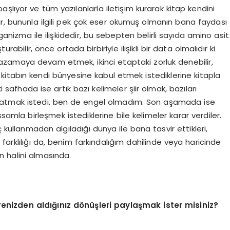
başlıyor ve tüm yazılanlarla iletişim kurarak kitap kendini
ir, bununla ilgili pek çok eser okumuş olmanın bana faydası
nizma ile ilişkidedir, bu sebepten belirli sayıda amino asit
rabilir, önce ortada birbiriyle ilişikli bir data olmalıdır ki
yazamaya devam etmek, ikinci etaptaki zorluk denebilir,
dir, kitabın kendi bünyesine kabul etmek istediklerine kitapla
i safhada ise artık bazı kelimeler şiir olmak, bazıları
anlatmak istedi, ben de engel olmadım. Son aşamada ise
ssamla birleşmek istediklerine bile kelimeler karar verdiler.
ç kullanmadan algıladığı dünya ile bana tasvir ettikleri,
farklılığı da, benim farkındalığım dahilinde veya haricinde
n halini almasında.
vrenizden aldığınız dönüşleri paylaşmak ister misiniz?