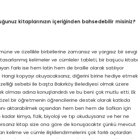
ğunuz kitaplarınızın içeriğinden bahsedebilir misiniz?
üne ve özellikle birbirilerine zamansız ve yargısız bir sevgi
tasarlanmış kelimeler ve cümleler tableti, bir başucu kitabı
layan farkı ise hem latin hem de braille olarak satılıyor
ı. Hangi kopyayı okuyacaksanız, diğerini birine hediye etmek
lliği sebebi ile başta Bakırköy Belediyesi olmak üzere
 olması adına konuşlandırdı ve bu beni çok mutlu etti. Ek
k özel bir öğretmenin öğrencilerine destek olarak katkıda
sını aktarabilmek açısından hem ben hem de Safkan için
adar kimya, fizik, biyoloji ve tıp okuduysanız ve her ne
orsanız kitap size ona göre de konuşacaktır çünkü mevcut
ılan kelime ve cümle ilişkilendirmelerini çok farklı açılardan