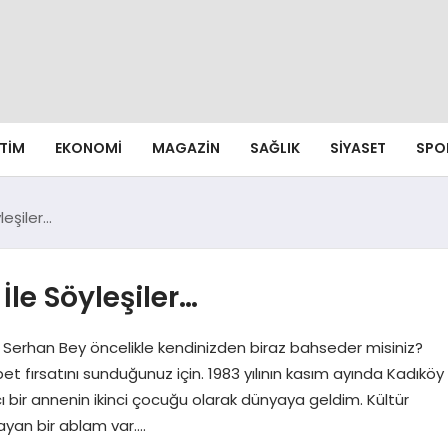
ITIM
EKONOMI
MAGAZIN
SAĞLIK
SIYASET
SPO
leşiler…
İle Söyleşiler…
 : Serhan Bey öncelikle kendinizden biraz bahseder misiniz?
t fırsatını sunduğunuz için. 1983 yılının kasım ayında Kadıköy
 bir annenin ikinci çocuğu olarak dünyaya geldim. Kültür
ayan bir ablam var….