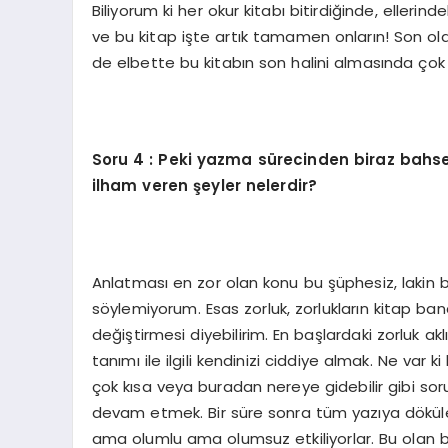
Biliyorum ki her okur kitabı bitirdiğinde, ellerind
ve bu kitap işte artık tamamen onların! Son o
de elbette bu kitabın son halini almasında çok 
Soru
4 : Peki yazma sürecinden biraz bahsed
ilham veren şeyler nelerdir?
Anlatması en zor olan konu bu şüphesiz, lakin 
söylemiyorum. Esas zorluk, zorlukların kitap ba
değiştirmesi diyebilirim. En başlardaki zorluk aklın
tanımı ile ilgili kendinizi ciddiye almak. Ne var 
çok kısa veya buradan nereye gidebilir gibi sor
devam etmek. Bir süre sonra tüm yazıya dökülenl
ama olumlu ama olumsuz etkiliyorlar. Bu olan bi