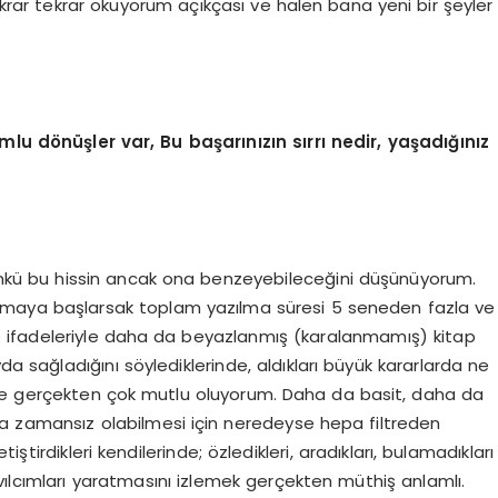
rar tekrar okuyorum açıkçası ve halen bana yeni bir şeyler
lumlu dönüşler var, Bu başarınızın sırrı nedir, yaşadığınız
ünkü bu hissin ancak ona benzeyebileceğini düşünüyorum.
saymaya başlarsak toplam yazılma süresi 5 seneden fazla ve
 ifadeleriyle daha da beyazlanmış (karalanmamış) kitap
da sağladığını söylediklerinde, aldıkları büyük kararlarda ne
de gerçekten çok mutlu oluyorum. Daha da basit, daha da
da zamansız olabilmesi için neredeyse hepa filtreden
etiştirdikleri kendilerinde; özledikleri, aradıkları, bulamadıkları
vılcımları yaratmasını izlemek gerçekten müthiş anlamlı.