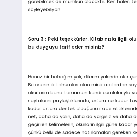
görebilmek de mümkün olacaktır. Ben halen tek
söyleyebiliyor!
Soru
3 : Peki teşekkürler. Kitabınızla ilgili o
bu duyguyu tarif eder misiniz?
Henüz bir bebeğim yok, dilerim yakında olur ç
Bu eserin ilk tohumları olan minik notlardan 
okurlarım bana tamamen kendi cümleleriyle ve
sayfalarını paylaştıklarında, onlara ne kadar fay
kadar onlara destek olduğunu ifade ettiklerin
net, daha da yalın, daha da yargısız ve daha 
geçirilen kelimelerin, okurların ilgili güne kadar y
çünkü belki de sadece hatırlamaları gereken kı