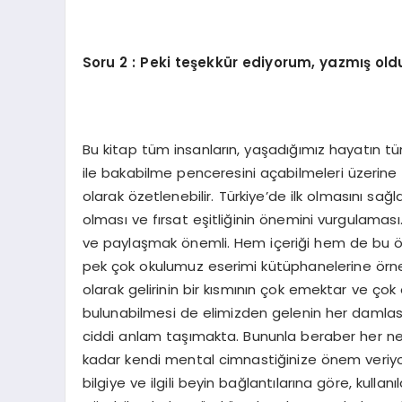
Soru
2 : Peki teşekkür ediyorum, yazmış oldu
Bu kitap tüm insanların, yaşadığımız hayatın tüm
ile bakabilme penceresini açabilmeleri üzerine 
olarak özetlenebilir. Türkiye’de ilk olmasını sağ
olması ve fırsat eşitliğinin önemini vurgulamas
ve paylaşmak önemli. Hem içeriği hem de bu öze
pek çok okulumuz eserimi kütüphanelerine örnek
olarak gelirinin bir kısmının çok emektar ve ço
bulunabilmesi de elimizden gelenin her damla
ciddi anlam taşımakta. Bununla beraber her ne k
kadar kendi mental cimnastiğinize önem veriy
bilgiye ve ilgili beyin bağlantılarına göre, kullan