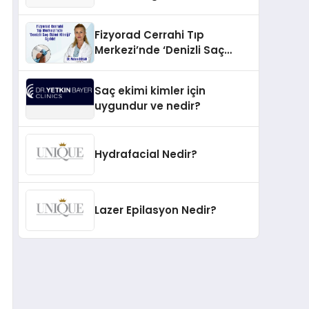
İnovasyonun Öncüsü
Fizyorad Cerrahi Tıp
Merkezi’nde ‘Denizli Saç
Ekimi Kliniği’ Açıldı!
Saç ekimi kimler için
uygundur ve nedir?
Hydrafacial Nedir?
Lazer Epilasyon Nedir?