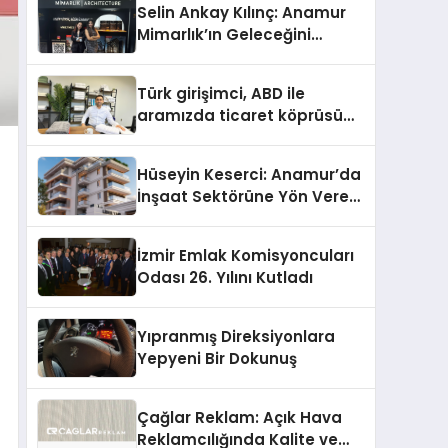
Selin Ankay Kılınç: Anamur
Mimarlık’ın Geleceğini
Şekillendiren Yöneticisi
Türk girişimci, ABD ile
aramızda ticaret köprüsü
inşa etti
Hüseyin Keserci: Anamur’da
İnşaat Sektörüne Yön Veren
İsim
İzmir Emlak Komisyoncuları
Odası 26. Yılını Kutladı
Yıpranmış Direksiyonlara
Yepyeni Bir Dokunuş
Çağlar Reklam: Açık Hava
Reklamcılığında Kalite ve