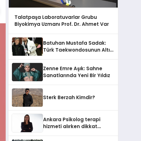
Talatpaşa Laboratuvarlar Grubu
Biyokimya Uzmanı Prof. Dr. Ahmet Var
Batuhan Mustafa Sadak:
Türk Taekwondosunun Altın
Yumruğu
Zenne Emre Aşık: Sahne
Sanatlarında Yeni Bir Yıldız
Sterk Berzah Kimdir?
Ankara Psikolog terapi
hizmeti alırken dikkat
edilecek hususlar