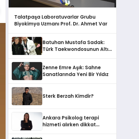
Talatpaşa Laboratuvarlar Grubu
Biyokimya Uzmanı Prof. Dr. Ahmet Var
Batuhan Mustafa Sadak:
Türk Taekwondosunun Altın
Yumruğu
Zenne Emre Aşık: Sahne
Sanatlarında Yeni Bir Yıldız
Sterk Berzah Kimdir?
Ankara Psikolog terapi
hizmeti alırken dikkat
edilecek hususlar