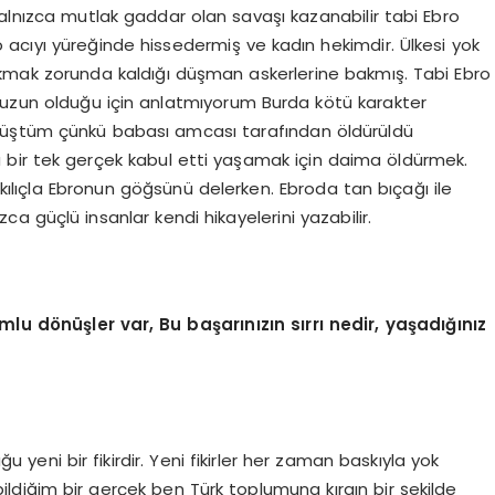
alnızca mutlak gaddar olan savaşı kazanabilir tabi Ebro
acıyı yüreğinde hissedermiş ve kadın hekimdir. Ülkesi yok
bakmak zorunda kaldığı düşman askerlerine bakmış. Tabi Ebro
 uzun olduğu için anlatmıyorum Burda kötü karakter
müştüm çünkü babası amcası tarafından öldürüldü
tu bir tek gerçek kabul etti yaşamak için daima öldürmek.
ılıçla Ebronun göğsünü delerken. Ebroda tan bıçağı ile
ca güçlü insanlar kendi hikayelerini yazabilir.
lumlu dönüşler var, Bu başarınızın sırrı nedir, yaşadığınız
eni bir fikirdir. Yeni fikirler her zaman baskıyla yok
ildiğim bir gerçek ben Türk toplumuna kırgın bir şekilde