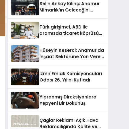
Selin Ankay Kılınç: Anamur
Mimarlık’ın Geleceğini
Şekillendiren Yöneticisi
Türk girişimci, ABD ile
aramızda ticaret köprüsü
inşa etti
Hüseyin Keserci: Anamur’da
İnşaat Sektörüne Yön Veren
İsim
İzmir Emlak Komisyoncuları
Odası 26. Yılını Kutladı
Yıpranmış Direksiyonlara
Yepyeni Bir Dokunuş
Çağlar Reklam: Açık Hava
Reklamcılığında Kalite ve