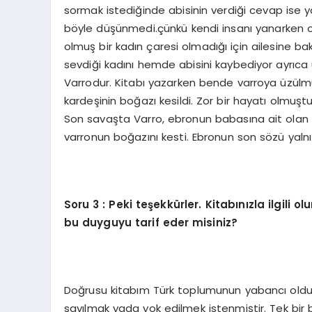
sormak istediğinde abisinin verdiği cevap ise y
böyle düşünmedi.çünkü kendi insanı yanarken o 
olmuş bir kadın çaresi olmadığı için ailesine 
sevdiği kadını hemde abisini kaybediyor ayrıca
Varrodur. Kitabı yazarken bende varroya üzül
kardeşinin boğazı kesildi. Zor bir hayatı olmuş
Son savaşta Varro, ebronun babasına ait olan k
varronun boğazını kesti. Ebronun son sözü yalnız
Soru 3 : Peki teşekkürler. Kitabınızla ilgili o
bu duyguyu tarif eder misiniz?
Doğrusu kitabım Türk toplumunun yabancı olduğu y
sayılmak yada yok edilmek istenmiştir. Tek bir b