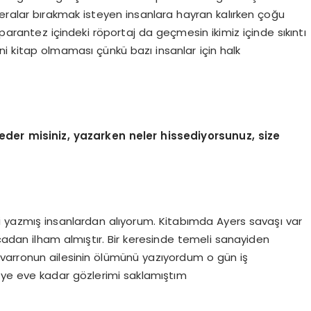
ceralar bırakmak isteyen insanlara hayran kalırken çoğu
 parantez içindeki röportaj da geçmesin ikimiz içinde sıkıntı
ni kitap olmaması çünkü bazı insanlar için halk
der misiniz, yazarken neler hissediyorsunuz, size
hi yazmış insanlardan alıyorum. Kitabımda Ayers savaşı var
adan ilham almıştır. Bir keresinde temeli sanayiden
varronun ailesinin ölümünü yazıyordum o gün iş
iye eve kadar gözlerimi saklamıştım