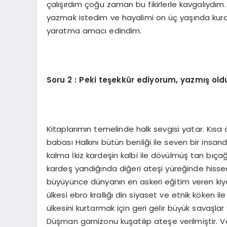
çalışırdım çoğu zaman bu fikirlerle kavgalıydım.
yazmak istedim ve hayalimi on üç yaşında kurd
yaratma amacı edindim.
Soru 2 : Peki teşekkür ediyorum, yazmış old
Kitaplarımın temelinde halk sevgisi yatar. Kı
babası Halkını bütün benliği ile seven bir insand
kalma İkiz kardeşin kalbi ile dövülmüş tan bıçağını
kardeş yandığında diğeri ateşi yüreğinde hisse
büyüyünce dünyanın en askeri eğitim veren kiy
ülkesi ebro krallığı din siyaset ve etnik köken ile
ülkesini kurtarmak için geri gelir büyük savaşlar
Düşman garnizonu kuşatılıp ateşe verilmiştir. V