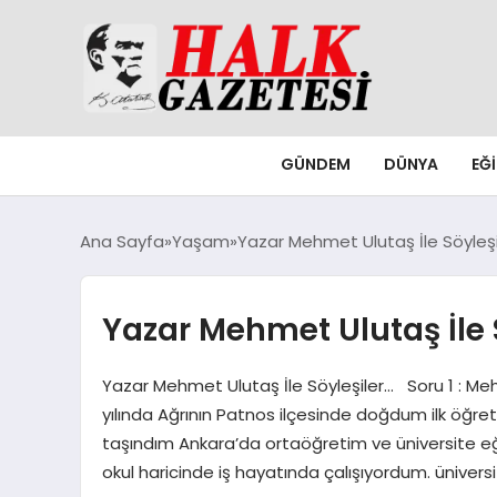
GÜNDEM
DÜNYA
EĞ
Ana Sayfa
Yaşam
Yazar Mehmet Ulutaş İle Söyleşi
Yazar Mehmet Ulutaş İle 
Yazar Mehmet Ulutaş İle Söyleşiler… Soru 1 : Me
yılında Ağrının Patnos ilçesinde doğdum ilk öğr
taşındım Ankara’da ortaöğretim ve üniversite eğ
okul haricinde iş hayatında çalışıyordum. üniver