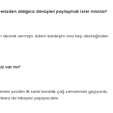
vrenizden aldığınız dönüşleri paylaşmak ister misiniz?
şım destek vermişti. Adem kardeşim ona hep desteğinden
niz var mı?
serisini yazdım ilk serisi karanlık çağ zamanında geçiyordu
 Ankara da hikayesi yaşayacaktır.