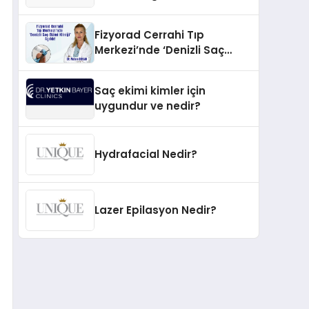
İnovasyonun Öncüsü
Fizyorad Cerrahi Tıp
Merkezi’nde ‘Denizli Saç
Ekimi Kliniği’ Açıldı!
Saç ekimi kimler için
uygundur ve nedir?
Hydrafacial Nedir?
Lazer Epilasyon Nedir?