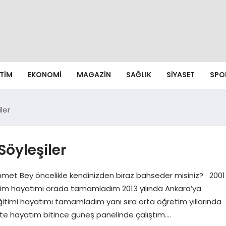
ITIM
EKONOMI
MAGAZIN
SAĞLIK
SIYASET
SPO
ler
Söyleşiler
hmet Bey öncelikle kendinizden biraz bahseder misiniz? 2001
etim hayatımı orada tamamladım 2013 yılında Ankara’ya
itimi hayatımı tamamladım yanı sıra orta öğretim yıllarında
site hayatım bitince güneş panelinde çalıştım….