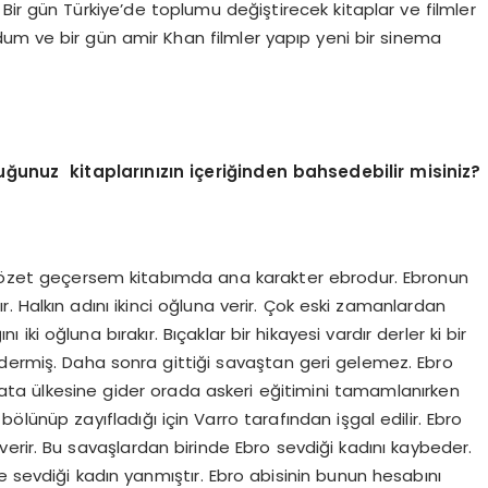
 Bir gün Türkiye’de toplumu değiştirecek kitaplar ve filmler
um ve bir gün amir Khan filmler yapıp yeni bir sinema
uğunuz kitaplarınızın içeriğinden bahsedebilir misiniz?
sa özet geçersem kitabımda ana karakter ebrodur. Ebronun
ır. Halkın adını ikinci oğluna verir. Çok eski zamanlardan
 iki oğluna bırakır. Bıçaklar bir hikayesi vardır derler ki bir
dermiş. Daha sonra gittiği savaştan geri gelemez. Ebro
ata ülkesine gider orada askeri eğitimini tamamlanırken
 bölünüp zayıfladığı için Varro tarafından işgal edilir. Ebro
 verir. Bu savaşlardan birinde Ebro sevdiği kadını kaybeder.
e sevdiği kadın yanmıştır. Ebro abisinin bunun hesabını