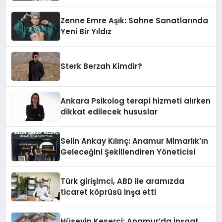
Zenne Emre Aşık: Sahne Sanatlarında
Yeni Bir Yıldız
Sterk Berzah Kimdir?
Ankara Psikolog terapi hizmeti alırken
dikkat edilecek hususlar
Selin Ankay Kılınç: Anamur Mimarlık’ın
Geleceğini Şekillendiren Yöneticisi
Türk girişimci, ABD ile aramızda
ticaret köprüsü inşa etti
Hüseyin Keserci: Anamur’da İnşaat