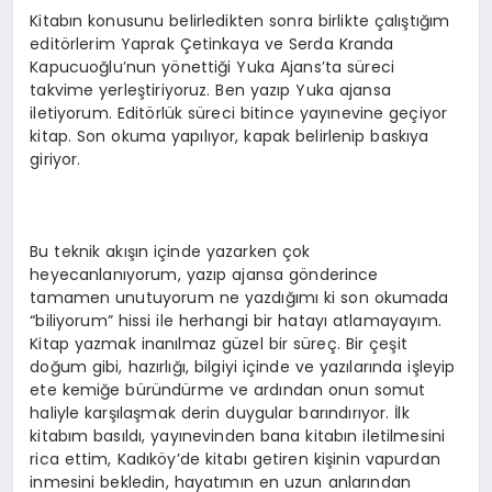
Kitabın konusunu belirledikten sonra birlikte çalıştığım
editörlerim Yaprak Çetinkaya ve Serda Kranda
Kapucuoğlu’nun yönettiği Yuka Ajans’ta süreci
takvime yerleştiriyoruz. Ben yazıp Yuka ajansa
iletiyorum. Editörlük süreci bitince yayınevine geçiyor
kitap. Son okuma yapılıyor, kapak belirlenip baskıya
giriyor.
Bu teknik akışın içinde yazarken çok
heyecanlanıyorum, yazıp ajansa gönderince
tamamen unutuyorum ne yazdığımı ki son okumada
“biliyorum” hissi ile herhangi bir hatayı atlamayayım.
Kitap yazmak inanılmaz güzel bir süreç. Bir çeşit
doğum gibi, hazırlığı, bilgiyi içinde ve yazılarında işleyip
ete kemiğe büründürme ve ardından onun somut
haliyle karşılaşmak derin duygular barındırıyor. İlk
kitabım basıldı, yayınevinden bana kitabın iletilmesini
rica ettim, Kadıköy’de kitabı getiren kişinin vapurdan
inmesini bekledin, hayatımın en uzun anlarından