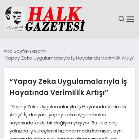
GÜNDEM
Ana Sayfa
Yaşam
“Yapay Zeka Uygulamalarıyla İş Hayatında Verimlilik Artışı”
DÜNYA
EĞITIM
“Yapay Zeka Uygulamalarıyla İş
Hayatında Verimlilik Artışı”
EKONOMI
“Yapay Zeka Uygulamalarıyla İş Hayatında Verimlilik
MAGAZIN
Artışı” İş dünyası, yapay zeka uygulamaları
sayesinde köklü bir değişim yaşıyor. Bu teknoloji,
SAĞLIK
yalnızca iş süreçlerini hızlandırmakla kalmıyor, aynı
zamanda daha akıllı kararlar alınmasını sağlıyor.