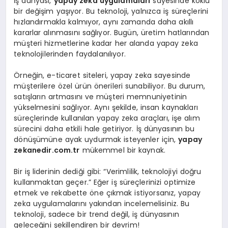
İş dünyası,
yapay zeka uygulamaları
sayesinde köklü
bir değişim yaşıyor. Bu teknoloji, yalnızca iş süreçlerini
hızlandırmakla kalmıyor, aynı zamanda daha akıllı
kararlar alınmasını sağlıyor. Bugün, üretim hatlarından
müşteri hizmetlerine kadar her alanda yapay zeka
teknolojilerinden faydalanılıyor.
Örneğin, e-ticaret siteleri, yapay zeka sayesinde
müşterilere özel ürün önerileri sunabiliyor. Bu durum,
satışların artmasını ve müşteri memnuniyetinin
yükselmesini sağlıyor. Aynı şekilde, insan kaynakları
süreçlerinde kullanılan yapay zeka araçları, işe alım
sürecini daha etkili hale getiriyor. İş dünyasının bu
dönüşümüne ayak uydurmak isteyenler için,
yapay
zekanedir.com.tr
mükemmel bir kaynak.
Bir iş liderinin dediği gibi: “Verimlilik, teknolojiyi doğru
kullanmaktan geçer.” Eğer iş süreçlerinizi optimize
etmek ve rekabette öne çıkmak istiyorsanız, yapay
zeka uygulamalarını yakından incelemelisiniz. Bu
teknoloji, sadece bir trend değil, iş dünyasının
geleceğini şekillendiren bir devrim!