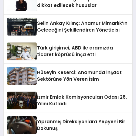
dikkat edilecek hususlar
Selin Ankay Kılınç: Anamur Mimarlık’ın
Geleceğini Şekillendiren Yöneticisi
Türk girişimci, ABD ile aramızda
ticaret köprüsü inşa etti
Hüseyin Keserci: Anamur’da İnşaat
Sektörüne Yön Veren İsim
İzmir Emlak Komisyoncuları Odası 26.
Yılını Kutladı
Yıpranmış Direksiyonlara Yepyeni Bir
Dokunuş