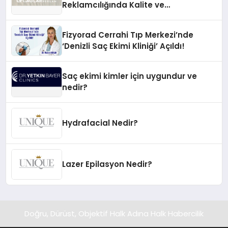
Reklamcılığında Kalite ve
İnovasyonun Öncüsü
Fizyorad Cerrahi Tıp Merkezi’nde
‘Denizli Saç Ekimi Kliniği’ Açıldı!
Saç ekimi kimler için uygundur ve
nedir?
Hydrafacial Nedir?
Lazer Epilasyon Nedir?
Doğru, Dürüst, Objektif Halk Adına Halk Habercilik