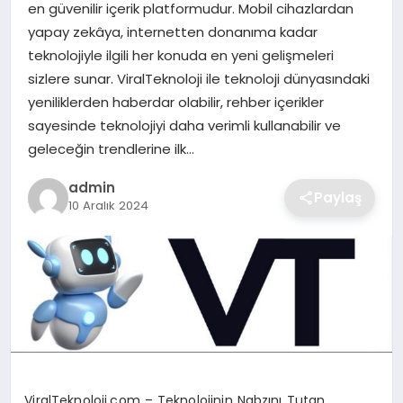
en güvenilir içerik platformudur. Mobil cihazlardan
SIYASET
yapay zekâya, internetten donanıma kadar
teknolojiyle ilgili her konuda en yeni gelişmeleri
SPOR
sizlere sunar. ViralTeknoloji ile teknoloji dünyasındaki
yeniliklerden haberdar olabilir, rehber içerikler
TEKNOLOJI
sayesinde teknolojiyi daha verimli kullanabilir ve
geleceğin trendlerine ilk…
YAŞAM
admin
Paylaş
10 Aralık 2024
ViralTeknoloji.com – Teknolojinin Nabzını Tutan