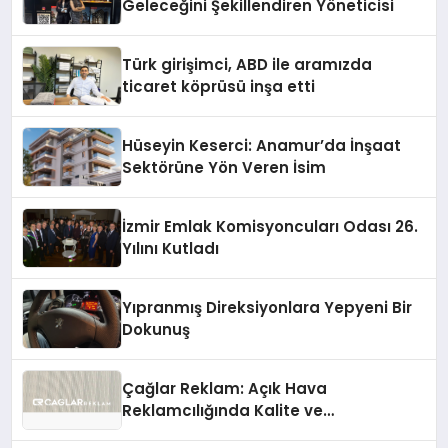
Geleceğini Şekillendiren Yöneticisi
Türk girişimci, ABD ile aramızda
ticaret köprüsü inşa etti
Hüseyin Keserci: Anamur’da İnşaat
Sektörüne Yön Veren İsim
İzmir Emlak Komisyoncuları Odası 26.
Yılını Kutladı
Yıpranmış Direksiyonlara Yepyeni Bir
Dokunuş
Çağlar Reklam: Açık Hava
Reklamcılığında Kalite ve
İnovasyonun Öncüsü