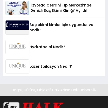
Fizyorad Cerrahi Tıp Merkezi’nde
‘Denizli Saç Ekimi Kliniği’ Açıldı!
Saç ekimi kimler için uygundur ve
nedir?
Hydrafacial Nedir?
Lazer Epilasyon Nedir?
Doğru, Dürüst, Objektif Halk Adına Halk Habercilik