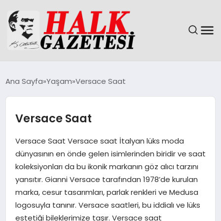
GÜNDEM
Ana Sayfa
Yaşam
Versace Saat
DÜNYA
Versace Saat
EĞITIM
Versace Saat Versace saat İtalyan lüks moda
EKONOMI
dünyasının en önde gelen isimlerinden biridir ve saat
koleksiyonları da bu ikonik markanın göz alıcı tarzını
MAGAZIN
yansıtır. Gianni Versace tarafından 1978’de kurulan
marka, cesur tasarımları, parlak renkleri ve Medusa
SAĞLIK
logosuyla tanınır. Versace saatleri, bu iddialı ve lüks
estetiği bileklerimize taşır. Versace saat