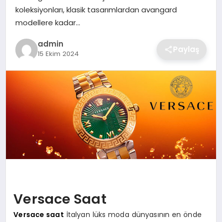
SIYASET
koleksiyonları, klasik tasarımlardan avangard
modellere kadar…
SPOR
admin
Paylaş
15 Ekim 2024
TEKNOLOJI
YAŞAM
Versace Saat
Versace saat
İtalyan lüks moda dünyasının en önde