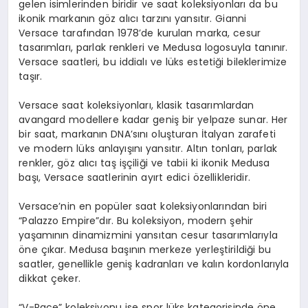
gelen isimlerinden biridir ve saat koleksiyonları da bu
ikonik markanın göz alıcı tarzını yansıtır. Gianni
Versace tarafından 1978’de kurulan marka, cesur
tasarımları, parlak renkleri ve Medusa logosuyla tanınır.
Versace saatleri, bu iddialı ve lüks estetiği bileklerimize
taşır.
Versace saat koleksiyonları, klasik tasarımlardan
avangard modellere kadar geniş bir yelpaze sunar. Her
bir saat, markanın DNA’sını oluşturan İtalyan zarafeti
ve modern lüks anlayışını yansıtır. Altın tonları, parlak
renkler, göz alıcı taş işçiliği ve tabii ki ikonik Medusa
başı, Versace saatlerinin ayırt edici özellikleridir.
Versace’nin en popüler saat koleksiyonlarından biri
“Palazzo Empire”dır. Bu koleksiyon, modern şehir
yaşamının dinamizmini yansıtan cesur tasarımlarıyla
öne çıkar. Medusa başının merkeze yerleştirildiği bu
saatler, genellikle geniş kadranları ve kalın kordonlarıyla
dikkat çeker.
“V-Race” koleksiyonu ise spor lüks kategorisinde öne