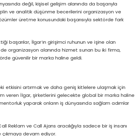
dünyasında değil, kişisel gelişim alanında da başarıyla
siplin ve analitik düşünme becerilerini organizasyon ve
i çözümler üretme konusundaki başarısıyla sektörde fark
tiği başarılar,
İlgar’ın
girişimci ruhunun ve işine olan
m de organizasyon alanında hizmet sunan bu iki firma,
de güvenilir bir marka haline geldi.
ki etkisini artırmak ve daha geniş kitlelere ulaşmak için
nem veren
İlgar
, şirketlerini gelecekte global bir marka haline
re mentorluk yaparak onların iş dünyasında sağlam adımlar
Call Reklam ve Call Ajans aracılığıyla sadece bir iş insanı
öne çıkmaya devam ediyor.