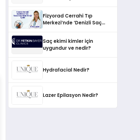
İnovasyonun Öncüsü
Fizyorad Cerrahi Tıp
Merkezi’nde ‘Denizli Saç
Ekimi Kliniği’ Açıldı!
Saç ekimi kimler için
uygundur ve nedir?
Hydrafacial Nedir?
Lazer Epilasyon Nedir?