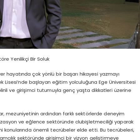
öre Yenilikçi Bir Soluk
iyer hayatında çok yönlü bir başarı hikayesi yazmayı
ek Lisesi’nde başlayan eğitim yolculuğuna Ege Üniversitesi
iplinli ve girişimci tutumuyla genç yaşta dikkatleri üzerine
ar
, mezuniyetinin ardından farklı sektörlerde deneyim
ganizasyon ve eğlence sektöründe
club
işletmeciliği yaparak
mi konularında önemli tecrübeler elde etti. Bu tecrübeleri,
mcılık sektöründe girişimci bir vizyon geliştirmeye