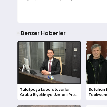
Benzer Haberler
Talatpaşa Laboratuvarlar
Batuhan 
Grubu Biyokimya Uzmanı Prof.
Taekwond
Dr. Ahmet Var
Yumruğu