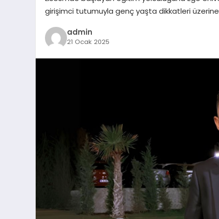
girişimci tutumuyla genç yaşta dikkatleri üzerin
admin
21 Ocak 2025