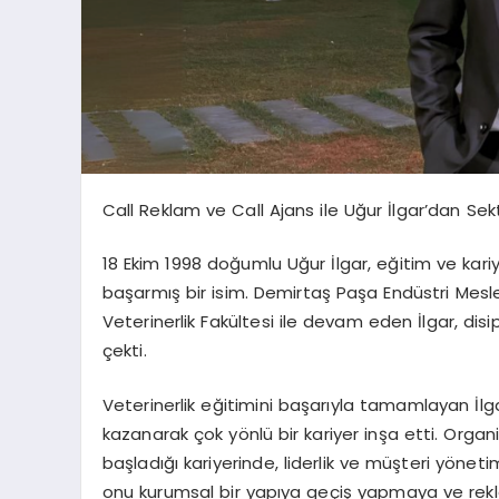
Call Reklam ve Call Ajans ile Uğur
İlgar’dan
Sekt
18 Ekim 1998 doğumlu Uğur
İlgar
, eğitim ve kar
başarmış bir isim. Demirtaş Paşa Endüstri Mesl
Veterinerlik Fakültesi ile devam eden
İlgar
, dis
çekti.
Veterinerlik eğitimini başarıyla tamamlayan
İlg
kazanarak çok yönlü bir kariyer inşa etti. Or
başladığı kariyerinde, liderlik ve müşteri yöneti
onu kurumsal bir yapıya geçiş yapmaya ve rekla