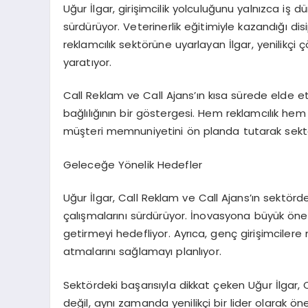
Uğur
İlgar
, girişimcilik yolculuğunu yalnızca iş 
sürdürüyor. Veterinerlik eğitimiyle kazandığı di
reklamcılık sektörüne uyarlayan
İlgar
, yenilikç
yaratıyor.
Call Reklam ve Call Ajans’ın kısa sürede elde et
bağlılığının bir göstergesi. Hem reklamcılık he
müşteri memnuniyetini ön planda tutarak sektör
Geleceğe Yönelik Hedefler
Uğur
İlgar
, Call Reklam ve Call Ajans’ın sektörde
çalışmalarını sürdürüyor. İnovasyona büyük ö
getirmeyi hedefliyor. Ayrıca, genç girişimcile
atmalarını sağlamayı planlıyor.
Sektördeki başarısıyla dikkat çeken Uğur
İlgar
, 
değil, aynı zamanda yenilikçi bir lider olarak 