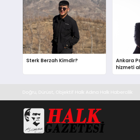
Sterk Berzah Kimdir?
Ankara Ps
hizmeti a
edilecek 
Doğru, Dürüst, Objektif Halk Adına Halk Habercilik