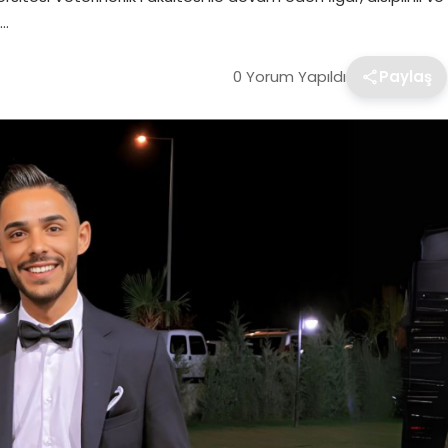
e…
0 Yorum Yapıldı
Paylaş