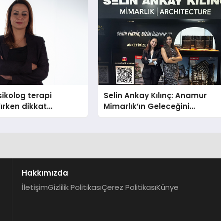
ikolog terapi
Selin Ankay Kılınç: Anamur
lırken dikkat
Mimarlık’ın Geleceğini
hususlar
Şekillendiren Yöneticisi
Hakkımızda
İletişim
Gizlilik Politikası
Çerez Politikası
Künye