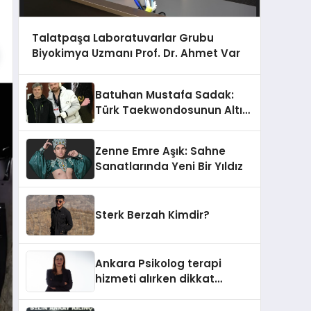
Talatpaşa Laboratuvarlar Grubu
Biyokimya Uzmanı Prof. Dr. Ahmet Var
Batuhan Mustafa Sadak:
Türk Taekwondosunun Altın
Yumruğu
Zenne Emre Aşık: Sahne
Sanatlarında Yeni Bir Yıldız
Sterk Berzah Kimdir?
Ankara Psikolog terapi
hizmeti alırken dikkat
edilecek hususlar