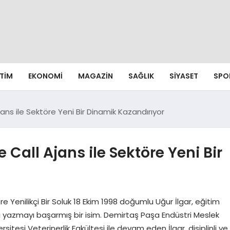
ITIM
EKONOMI
MAGAZIN
SAĞLIK
SIYASET
SPO
jans ile Sektöre Yeni Bir Dinamik Kazandırıyor
 Call Ajans ile Sektöre Yeni Bir
re Yenilikçi Bir Soluk 18 Ekim 1998 doğumlu Uğur İlgar, eğitim
si yazmayı başarmış bir isim. Demirtaş Paşa Endüstri Meslek
itesi Veterinerlik Fakültesi ile devam eden İlgar, disiplinli ve