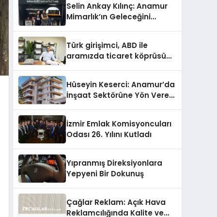
Selin Ankay Kılınç: Anamur
Mimarlık’ın Geleceğini
Şekillendiren Yöneticisi
Türk girişimci, ABD ile
aramızda ticaret köprüsü
inşa etti
Hüseyin Keserci: Anamur’da
İnşaat Sektörüne Yön Veren
İsim
İzmir Emlak Komisyoncuları
Odası 26. Yılını Kutladı
Yıpranmış Direksiyonlara
Yepyeni Bir Dokunuş
Çağlar Reklam: Açık Hava
Reklamcılığında Kalite ve