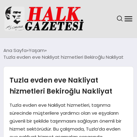
GÜNDEM
Ana Sayfa
Yaşam
Tuzla evden eve Nakliyat hizmetleri Bekiroğlu Nakliyat
DÜNYA
EĞITIM
Tuzla evden eve Nakliyat
hizmetleri Bekiroğlu Nakliyat
EKONOMI
Tuzla evden eve Nakliyat hizmetleri, taşınma
MAGAZIN
sürecinde müşterilere yardımcı olan ve eşyaların
güvenli bir şekilde taşınmasını sağlayan önemli bir
SAĞLIK
hizmet sektörüdür. Bu çalışmada, Tuzla’da evden
eve nakliyat hizmet aşamaları esnasında