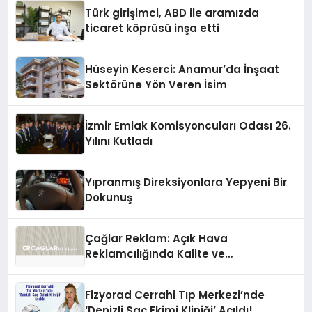
Türk girişimci, ABD ile aramızda
ticaret köprüsü inşa etti
Hüseyin Keserci: Anamur’da İnşaat
Sektörüne Yön Veren İsim
İzmir Emlak Komisyoncuları Odası 26.
Yılını Kutladı
Yıpranmış Direksiyonlara Yepyeni Bir
Dokunuş
Çağlar Reklam: Açık Hava
Reklamcılığında Kalite ve
İnovasyonun Öncüsü
Fizyorad Cerrahi Tıp Merkezi’nde
‘Denizli Saç Ekimi Kliniği’ Açıldı!