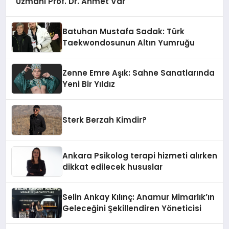
Uzmanı Prof. Dr. Ahmet Var
Batuhan Mustafa Sadak: Türk
Taekwondosunun Altın Yumruğu
Zenne Emre Aşık: Sahne Sanatlarında
Yeni Bir Yıldız
Sterk Berzah Kimdir?
Ankara Psikolog terapi hizmeti alırken
dikkat edilecek hususlar
Selin Ankay Kılınç: Anamur Mimarlık’ın
Geleceğini Şekillendiren Yöneticisi