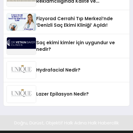
Reklamcılığında Kalite ve
İnovasyonun Öncüsü
Fizyorad Cerrahi Tıp Merkezi’nde
‘Denizli Saç Ekimi Kliniği’ Açıldı!
Saç ekimi kimler için uygundur ve
nedir?
Hydrafacial Nedir?
Lazer Epilasyon Nedir?
Doğru, Dürüst, Objektif Halk Adına Halk Habercilik