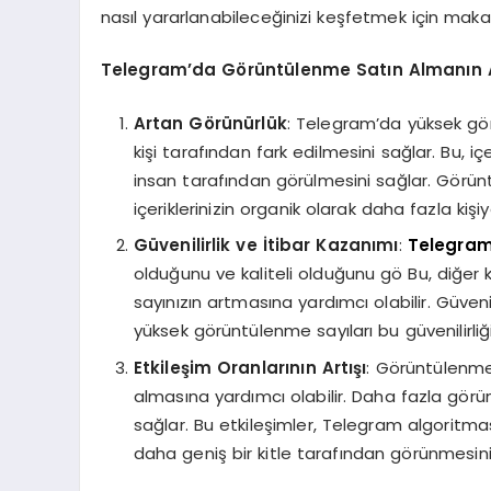
nasıl yararlanabileceğinizi keşfetmek için ma
Telegram
’
da G
ö
rüntülenme Satın Almanın 
Artan G
ö
rünürlük
: Telegram’da yüksek gör
kişi tarafından fark edilmesini sağlar. Bu, i
insan tarafından görülmesini sağlar. Görüntü
içeriklerinizin organik olarak daha fazla kişiy
Güvenilirlik ve İtibar Kazanımı
:
Telegram
olduğunu ve kaliteli olduğunu gö Bu, diğer k
sayınızın artmasına yardımcı olabilir. Güveni
yüksek görüntülenme sayıları bu güvenilirliği
Etkileşim Oranlarını
n Art
ışı
: Görüntülenme 
almasına yardımcı olabilir. Daha fazla gö
sağlar. Bu etkileşimler, Telegram algoritma
daha geniş bir kitle tarafından görünmesini