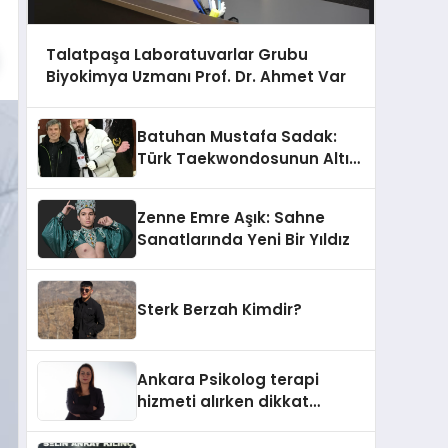
Talatpaşa Laboratuvarlar Grubu
Biyokimya Uzmanı Prof. Dr. Ahmet Var
Batuhan Mustafa Sadak:
Türk Taekwondosunun Altın
Yumruğu
Zenne Emre Aşık: Sahne
Sanatlarında Yeni Bir Yıldız
Sterk Berzah Kimdir?
Ankara Psikolog terapi
hizmeti alırken dikkat
edilecek hususlar