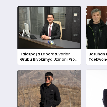
Talatpaşa Laboratuvarlar
Batuhan 
Grubu Biyokimya Uzmanı Prof.
Taekwond
Dr. Ahmet Var
Yumruğu