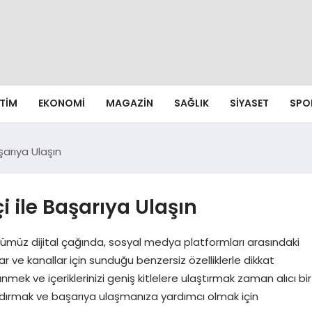
ITIM
EKONOMI
MAGAZIN
SAĞLIK
SIYASET
SPO
şarıya Ulaşın
 ile Başarıya Ulaşın
ümüz dijital çağında, sosyal medya platformları arasındaki
ar ve kanallar için sunduğu benzersiz özelliklerle dikkat
nmek ve içeriklerinizi geniş kitlelere ulaştırmak zaman alıcı bir
landırmak ve başarıya ulaşmanıza yardımcı olmak için