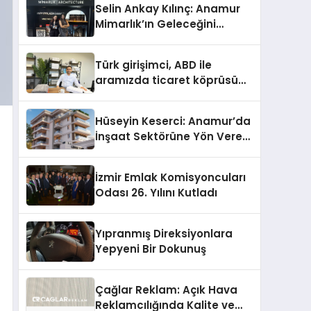
Selin Ankay Kılınç: Anamur
Mimarlık’ın Geleceğini
Şekillendiren Yöneticisi
Türk girişimci, ABD ile
aramızda ticaret köprüsü
inşa etti
Hüseyin Keserci: Anamur’da
İnşaat Sektörüne Yön Veren
İsim
İzmir Emlak Komisyoncuları
Odası 26. Yılını Kutladı
Yıpranmış Direksiyonlara
Yepyeni Bir Dokunuş
Çağlar Reklam: Açık Hava
Reklamcılığında Kalite ve