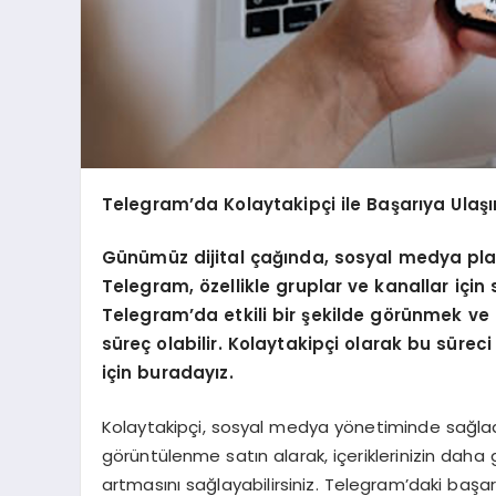
Telegram’da Kolaytakipçi ile Başarıya Ulaşı
Günümüz dijital çağında, sosyal medya plat
Telegram,
ö
zellikle gruplar ve kanallar iç
Telegram
’
da etkili bir şekilde g
ö
rünmek ve i
süreç olabilir. Kolaytakipçi olarak bu sür
için buradayız.
Kolaytakipçi, sosyal medya yönetiminde sağladığ
görüntülenme satın alarak, içeriklerinizin daha g
artmasını sağlayabilirsiniz. Telegram’daki başar