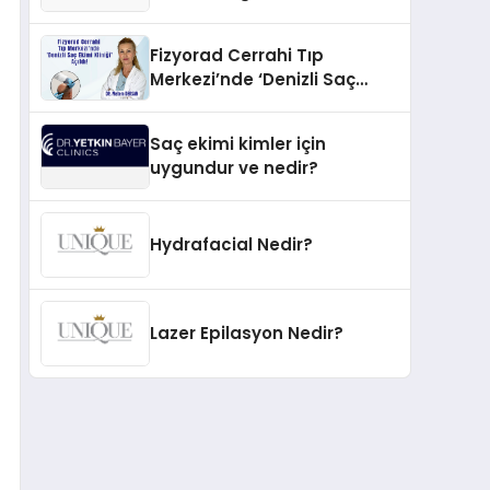
İnovasyonun Öncüsü
Fizyorad Cerrahi Tıp
Merkezi’nde ‘Denizli Saç
Ekimi Kliniği’ Açıldı!
Saç ekimi kimler için
uygundur ve nedir?
Hydrafacial Nedir?
Lazer Epilasyon Nedir?