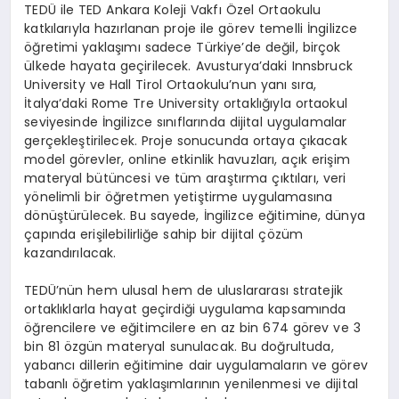
TEDÜ ile TED Ankara Koleji Vakfı Özel Ortaokulu
katkılarıyla hazırlanan proje ile görev temelli İngilizce
öğretimi yaklaşımı sadece Türkiye’de değil, birçok
ülkede hayata geçirilecek. Avusturya’daki Innsbruck
University ve Hall Tirol Ortaokulu’nun yanı sıra,
İtalya’daki Rome Tre University ortaklığıyla ortaokul
seviyesinde İngilizce sınıflarında dijital uygulamalar
gerçekleştirilecek. Proje sonucunda ortaya çıkacak
model görevler, online etkinlik havuzları, açık erişim
materyal bütüncesi ve tüm araştırma çıktıları, veri
yönelimli bir öğretmen yetiştirme uygulamasına
dönüştürülecek. Bu sayede, İngilizce eğitimine, dünya
çapında erişilebilirliğe sahip bir dijital çözüm
kazandırılacak.
TEDÜ’nün hem ulusal hem de uluslararası stratejik
ortaklıklarla hayat geçirdiği uygulama kapsamında
öğrencilere ve eğitimcilere en az bin 674 görev ve 3
bin 81 özgün materyal sunulacak. Bu doğrultuda,
yabancı dillerin eğitimine dair uygulamaların ve görev
tabanlı öğretim yaklaşımlarının yenilenmesi ve dijital