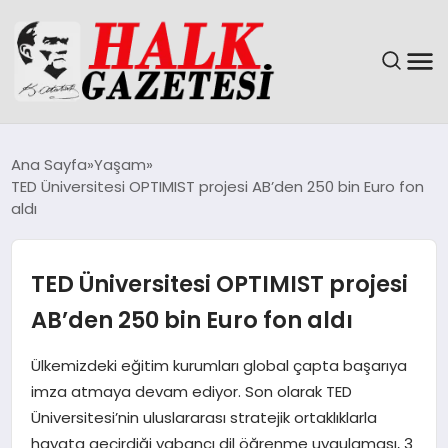
GÜNDEM
Ana Sayfa
Yaşam
TED Üniversitesi OPTIMIST projesi AB’den 250 bin Euro fon
DÜNYA
aldı
EĞITIM
TED Üniversitesi OPTIMIST projesi
EKONOMI
AB’den 250 bin Euro fon aldı
MAGAZIN
Ülkemizdeki eğitim kurumları global çapta başarıya
imza atmaya devam ediyor. Son olarak TED
SAĞLIK
Üniversitesi’nin uluslararası stratejik ortaklıklarla
hayata geçirdiği yabancı dil öğrenme uygulaması, 3