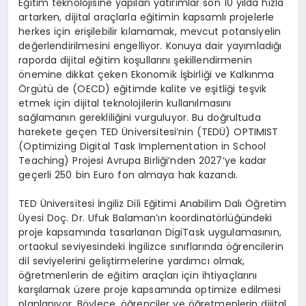
Eğitim teknolojisine yapılan yatırımlar son 10 yılda hızla
artarken, dijital araçlarla eğitimin kapsamlı projelerle
herkes için erişilebilir kılamamak, mevcut potansiyelin
değerlendirilmesini engelliyor. Konuya dair yayımladığı
raporda dijital eğitim koşullarını şekillendirmenin
önemine dikkat çeken Ekonomik İşbirliği ve Kalkınma
Örgütü de (OECD) eğitimde kalite ve eşitliği teşvik
etmek için dijital teknolojilerin kullanılmasını
sağlamanın gerekliliğini vurguluyor. Bu doğrultuda
harekete geçen TED Üniversitesi’nin (TEDÜ) OPTIMIST
(Optimizing Digital Task Implementation in School
Teaching) Projesi Avrupa Birliği’nden 2027’ye kadar
geçerli 250 bin Euro fon almaya hak kazandı.
TED Üniversitesi İngiliz Dili Eğitimi Anabilim Dalı Öğretim
Üyesi Doç. Dr. Ufuk Balaman’ın koordinatörlüğündeki
proje kapsamında tasarlanan DigiTask uygulamasının,
ortaokul seviyesindeki İngilizce sınıflarında öğrencilerin
dil seviyelerini geliştirmelerine yardımcı olmak,
öğretmenlerin de eğitim araçları için ihtiyaçlarını
karşılamak üzere proje kapsamında optimize edilmesi
planlanıyor. Böylece, öğrenciler ve öğretmenlerin dijital