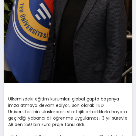
Ülkemizdeki eğitim kurumları global çapta başarıya
imza atmaya devam ediyor. Son olarak TED
Üniversitesi’nin uluslararası stratejik ortaklıklarla hayata
geçirdiği yabancı dil öğrenme uygulaması, 3 yıl süreyle
AB’den 250 bin Euro proje fonu aldı.