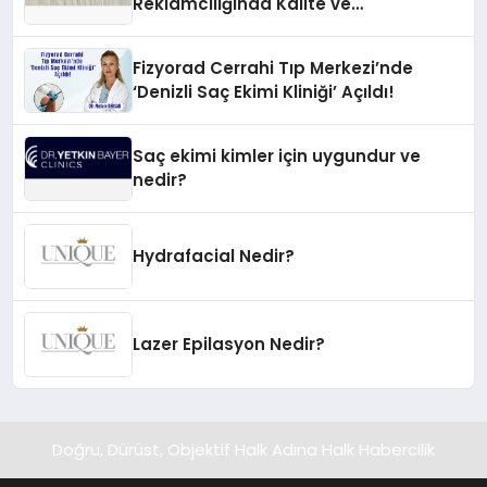
Reklamcılığında Kalite ve
İnovasyonun Öncüsü
Fizyorad Cerrahi Tıp Merkezi’nde
‘Denizli Saç Ekimi Kliniği’ Açıldı!
Saç ekimi kimler için uygundur ve
nedir?
Hydrafacial Nedir?
Lazer Epilasyon Nedir?
Doğru, Dürüst, Objektif Halk Adına Halk Habercilik