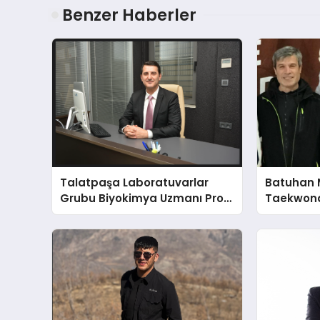
Benzer Haberler
Talatpaşa Laboratuvarlar
Batuhan 
Grubu Biyokimya Uzmanı Prof.
Taekwond
Dr. Ahmet Var
Yumruğu