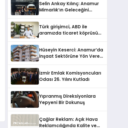
Selin Ankay Kılınç: Anamur
Mimarlık’ın Geleceğini
Şekillendiren Yöneticisi
Türk girişimci, ABD ile
aramızda ticaret köprüsü
inşa etti
Hüseyin Keserci: Anamur’da
İnşaat Sektörüne Yön Veren
İsim
İzmir Emlak Komisyoncuları
Odası 26. Yılını Kutladı
Yıpranmış Direksiyonlara
Yepyeni Bir Dokunuş
Çağlar Reklam: Açık Hava
Reklamcılığında Kalite ve