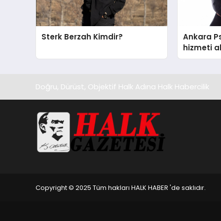
Sterk Berzah Kimdir?
Ankara Ps
hizmeti a
edilecek 
Doğru, Dürüst, Objektif Halk Adına Halk Habercilik
Copyright © 2025 Tüm hakları HALK HABER 'de saklıdır.