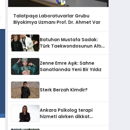
Talatpaşa Laboratuvarlar Grubu
Biyokimya Uzmanı Prof. Dr. Ahmet Var
Batuhan Mustafa Sadak:
Türk Taekwondosunun Altın
Yumruğu
Zenne Emre Aşık: Sahne
Sanatlarında Yeni Bir Yıldız
Sterk Berzah Kimdir?
Ankara Psikolog terapi
hizmeti alırken dikkat
edilecek hususlar