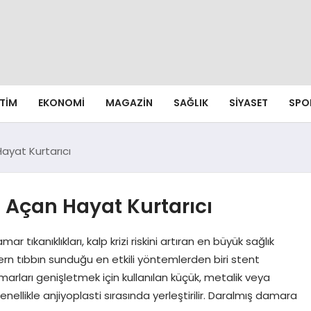
ITIM
EKONOMI
MAGAZIN
SAĞLIK
SIYASET
SPO
ayat Kurtarıcı
 Açan Hayat Kurtarıcı
tıkanıklıkları, kalp krizi riskini artıran en büyük sağlık
ern tıbbın sunduğu en etkili yöntemlerden biri stent
arları genişletmek için kullanılan küçük, metalik veya
ellikle anjiyoplasti sırasında yerleştirilir. Daralmış damara