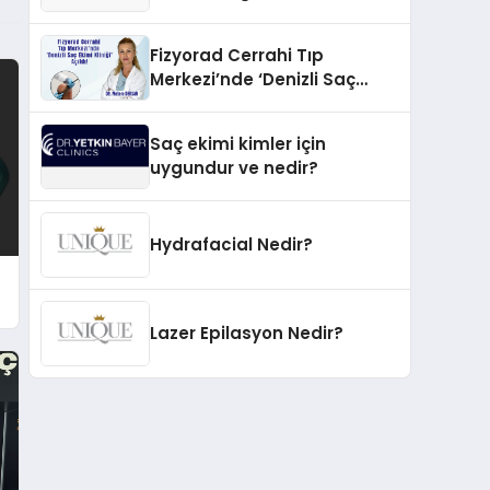
İnovasyonun Öncüsü
Fizyorad Cerrahi Tıp
Merkezi’nde ‘Denizli Saç
Ekimi Kliniği’ Açıldı!
Saç ekimi kimler için
uygundur ve nedir?
Hydrafacial Nedir?
Lazer Epilasyon Nedir?