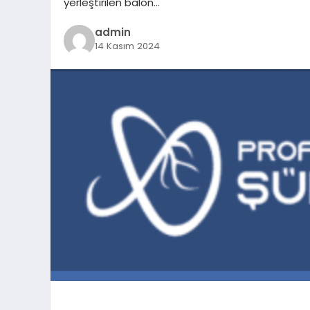
yerleştirilen balon…
admin
14 Kasım 2024