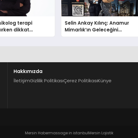
ikolog terapi
Selin Ankay Kılınç: Anamur
lırken dikkat
Mimarlık’ın Geleceğini
hususlar
Şekillendiren Yöneticisi
Hakkımızda
İletişim
Gizlilik Politikası
Çerez Politikası
Künye
Mersin Haber
massage in istanbul
Mersin Lojistik