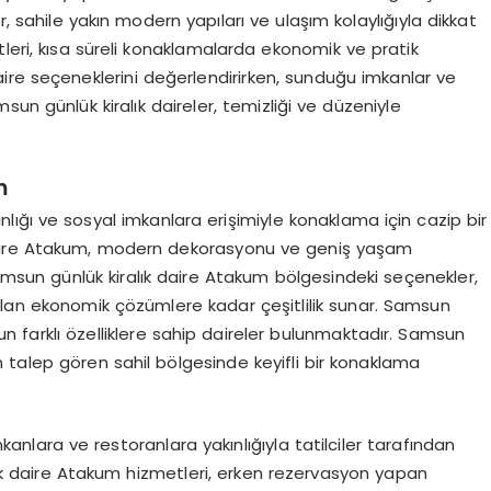
r, sahile yakın modern yapıları ve ulaşım kolaylığıyla dikkat
leri, kısa süreli konaklamalarda ekonomik ve pratik
ire seçeneklerini değerlendirirken, sunduğu imkanlar ve
un günlük kiralık daireler, temizliği ve düzeniyle
m
lığı ve sosyal imkanlara erişimiyle konaklama için cazip bir
daire Atakum, modern dekorasyonu ve geniş yaşam
amsun günlük kiralık daire Atakum bölgesindeki seçenekler,
alan ekonomik çözümlere kadar çeşitlilik sunar. Samsun
n farklı özelliklere sahip daireler bulunmaktadır. Samsun
n talep gören sahil bölgesinde keyifli bir konaklama
anlara ve restoranlara yakınlığıyla tatilciler tarafından
alık daire Atakum hizmetleri, erken rezervasyon yapan