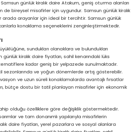
ır. Samsun günlük kiralık daire Atakum, geniş oturma alanları
de bireysel misafirler için uygundur. Samsun günlük kiralık
arada arayanlar için ideal bir tercihtir. Samsun günlük
kanlarla konaklama seçeneklerini zenginleştirmektedir.
ı
 büyüklüğüne, sundukları olanaklara ve bulundukları
ünlük kiralık daire fiyatları, sahil kenarındaki lüks
ernatiflere kadar geniş bir yelpazede sunulmaktadır.
tatil sezonlarında ve yoğun dönemlerde artış gösterebilir.
ervasyon ve uzun süreli konaklamalarda avantajlı fırsatlar
rı, bütçe dostu bir tatil planlayan misafirler için ekonomik
 sahip olduğu özelliklere göre değişiklik göstermektedir.
sarımlar ve tam donanımlı yapılarıyla misafirlerin
alık daire fiyatları, yerel pazarlara ve sosyal alanlara
rilebilir. Samsun günlük kiralık daire fiyatları, sahil