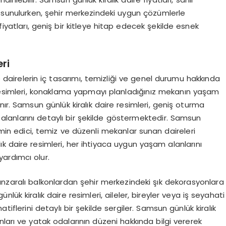
 sunulurken, şehir merkezindeki uygun çözümlerle
iyatları, geniş bir kitleye hitap edecek şekilde esnek
ri
e dairelerin iç tasarımı, temizliği ve genel durumu hakkında
 resimleri, konaklama yapmayı planladığınız mekanın yaşam
ır. Samsun günlük kiralık daire resimleri, geniş oturma
alanlarını detaylı bir şekilde göstermektedir. Samsun
atmin edici, temiz ve düzenli mekanlar sunan daireleri
k daire resimleri, her ihtiyaca uygun yaşam alanlarını
ardımcı olur.
anzaralı balkonlardan şehir merkezindeki şık dekorasyonlara
ük kiralık daire resimleri, aileler, bireyler veya iş seyahati
tiflerini detaylı bir şekilde sergiler. Samsun günlük kiralık
ları ve yatak odalarının düzeni hakkında bilgi vererek