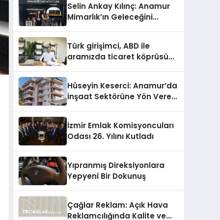
Selin Ankay Kılınç: Anamur
Mimarlık’ın Geleceğini
Şekillendiren Yöneticisi
Türk girişimci, ABD ile
aramızda ticaret köprüsü
inşa etti
Hüseyin Keserci: Anamur’da
İnşaat Sektörüne Yön Veren
İsim
İzmir Emlak Komisyoncuları
Odası 26. Yılını Kutladı
Yıpranmış Direksiyonlara
Yepyeni Bir Dokunuş
Çağlar Reklam: Açık Hava
Reklamcılığında Kalite ve