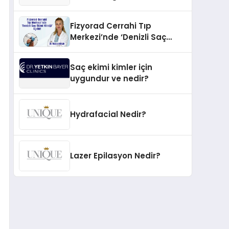
İnovasyonun Öncüsü
Fizyorad Cerrahi Tıp
Merkezi’nde ‘Denizli Saç
Ekimi Kliniği’ Açıldı!
Saç ekimi kimler için
uygundur ve nedir?
Hydrafacial Nedir?
Lazer Epilasyon Nedir?