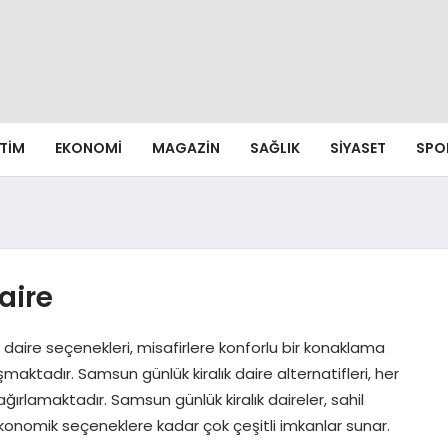
ITIM
EKONOMI
MAGAZIN
SAĞLIK
SIYASET
SPO
aire
 daire seçenekleri, misafirlere konforlu bir konaklama
tadır. Samsun günlük kiralık daire alternatifleri, her
ğırlamaktadır. Samsun günlük kiralık daireler, sahil
konomik seçeneklere kadar çok çeşitli imkanlar sunar.