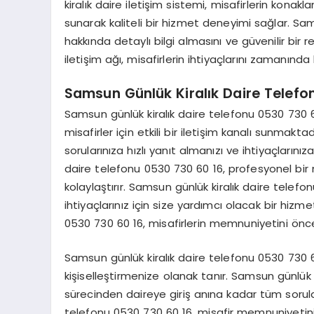
kiralık daire iletişim sistemi, misafirlerin kon
sunarak kaliteli bir hizmet deneyimi sağlar. Samsun
hakkında detaylı bilgi almasını ve güvenilir bir
iletişim ağı, misafirlerin ihtiyaçlarını zamanınd
Samsun Günlük Kiralık Daire Telefo
Samsun günlük kiralık daire telefonu 0530 730 
misafirler için etkili bir iletişim kanalı sunmakt
sorularınıza hızlı yanıt almanızı ve ihtiyaçların
daire telefonu 0530 730 60 16, profesyonel bir
kolaylaştırır. Samsun günlük kiralık daire tele
ihtiyaçlarınız için size yardımcı olacak bir hiz
0530 730 60 16, misafirlerin memnuniyetini önce
Samsun günlük kiralık daire telefonu 0530 730 6
kişiselleştirmenize olanak tanır. Samsun günlük
sürecinden daireye giriş anına kadar tüm sorular
telefonu 0530 730 60 16, misafir memnuniyetini