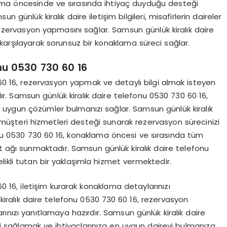
aklama öncesinde ve sırasında ihtiyaç duyduğu desteği
 günlük kiralık daire iletişim bilgileri, misafirlerin daireler
 rezervasyon yapmasını sağlar. Samsun günlük kiralık daire
a karşılayarak sorunsuz bir konaklama süreci sağlar.
nu 0530 730 60 16
60 16, rezervasyon yapmak ve detaylı bilgi almak isteyen
adır. Samsun günlük kiralık daire telefonu 0530 730 60 16,
ıza uygun çözümler bulmanızı sağlar. Samsun günlük kiralık
 müşteri hizmetleri desteği sunarak rezervasyon sürecinizi
fonu 0530 730 60 16, konaklama öncesi ve sırasında tüm
met ağı sunmaktadır. Samsun günlük kiralık daire telefonu
likli tutan bir yaklaşımla hizmet vermektedir.
0 16, iletişim kurarak konaklama detaylarınızı
 kiralık daire telefonu 0530 730 60 16, rezervasyon
ınızı yanıtlamaya hazırdır. Samsun günlük kiralık daire
 sağlamak ve ihtiyaçlarınıza en uygun daireyi bulmanıza