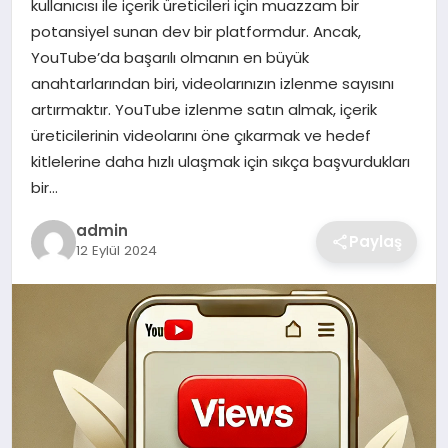
kullanıcısı ile içerik üreticileri için muazzam bir
SIYASET
potansiyel sunan dev bir platformdur. Ancak,
YouTube’da başarılı olmanın en büyük
SPOR
anahtarlarından biri, videolarınızın izlenme sayısını
artırmaktır. YouTube izlenme satın almak, içerik
TEKNOLOJI
üreticilerinin videolarını öne çıkarmak ve hedef
kitlelerine daha hızlı ulaşmak için sıkça başvurdukları
YAŞAM
bir…
admin
Paylaş
12 Eylül 2024