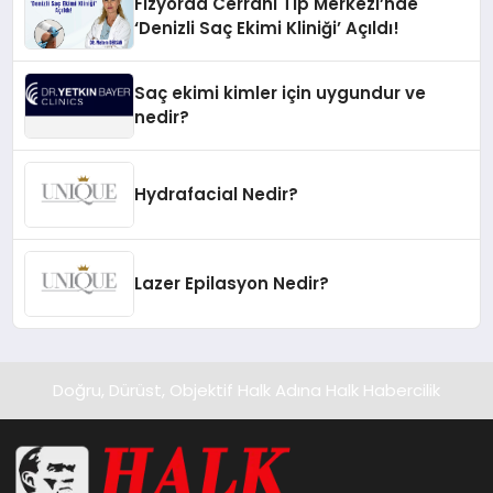
Fizyorad Cerrahi Tıp Merkezi’nde
‘Denizli Saç Ekimi Kliniği’ Açıldı!
Saç ekimi kimler için uygundur ve
nedir?
Hydrafacial Nedir?
Lazer Epilasyon Nedir?
Doğru, Dürüst, Objektif Halk Adına Halk Habercilik