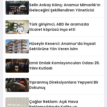
Selin Ankay Kılınç: Anamur Mimarlık’ın
Geleceğini Şekillendiren Yöneticisi
Türk girişimci, ABD ile aramızda
ticaret köprüsü inşa etti
Hüseyin Keserci: Anamur’da İnşaat
Sektörüne Yön Veren İsim
İzmir Emlak Komisyoncuları Odası 26.
Yılını Kutladı
Yıpranmış Direksiyonlara Yepyeni Bir
Dokunuş
Çağlar Reklam: Açık Hava
Reklamcılığında Kalite ve