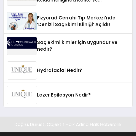
İnovasyonun Öncüsü
Fizyorad Cerrahi Tıp Merkezi’nde
‘Denizli Saç Ekimi Kliniği’ Açıldı!
Saç ekimi kimler için uygundur ve
nedir?
Hydrafacial Nedir?
Lazer Epilasyon Nedir?
Doğru, Dürüst, Objektif Halk Adına Halk Habercilik