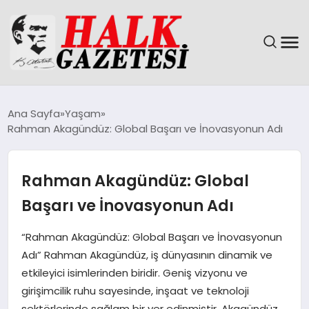
GÜNDEM
Ana Sayfa
Yaşam
Rahman Akagündüz: Global Başarı ve İnovasyonun Adı
DÜNYA
EĞITIM
Rahman Akagündüz: Global
Başarı ve İnovasyonun Adı
EKONOMI
“Rahman Akagündüz: Global Başarı ve İnovasyonun
MAGAZIN
Adı” Rahman Akagündüz, iş dünyasının dinamik ve
etkileyici isimlerinden biridir. Geniş vizyonu ve
SAĞLIK
girişimcilik ruhu sayesinde, inşaat ve teknoloji
sektörlerinde sağlam bir yer edinmiştir. Akagündüz,