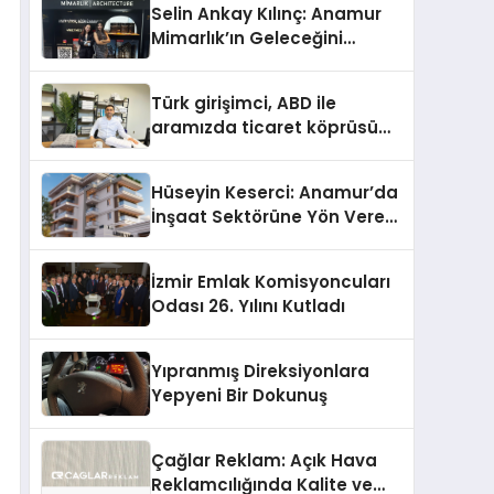
Selin Ankay Kılınç: Anamur
Mimarlık’ın Geleceğini
Şekillendiren Yöneticisi
Türk girişimci, ABD ile
aramızda ticaret köprüsü
inşa etti
Hüseyin Keserci: Anamur’da
İnşaat Sektörüne Yön Veren
İsim
İzmir Emlak Komisyoncuları
Odası 26. Yılını Kutladı
Yıpranmış Direksiyonlara
Yepyeni Bir Dokunuş
Çağlar Reklam: Açık Hava
Reklamcılığında Kalite ve