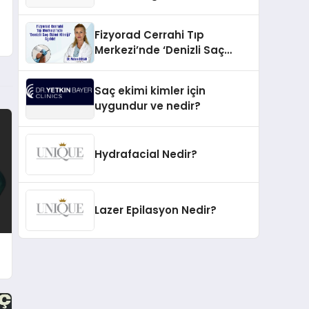
İnovasyonun Öncüsü
Fizyorad Cerrahi Tıp
Merkezi’nde ‘Denizli Saç
Ekimi Kliniği’ Açıldı!
Saç ekimi kimler için
uygundur ve nedir?
Hydrafacial Nedir?
Lazer Epilasyon Nedir?