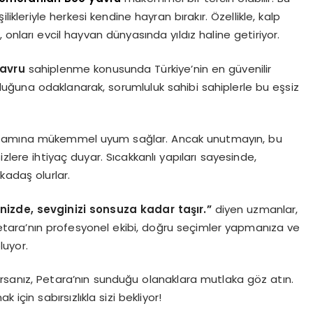
likleriyle herkesi kendine hayran bırakır. Özellikle, kalp
ı, onları evcil hayvan dünyasında yıldız haline getiriyor.
avru
sahiplenme konusunda Türkiye’nin en güvenilir
uluğuna odaklanarak, sorumluluk sahibi sahiplerle bu eşsiz
yaşamına mükemmel uyum sağlar. Ancak unutmayın, bu
zlere ihtiyaç duyar. Sıcakkanlı yapıları sayesinde,
kadaş olurlar.
nizde, sevginizi sonsuza kadar taşır.”
diyen uzmanlar,
. Petara’nın profesyonel ekibi, doğru seçimler yapmanıza ve
luyor.
orsanız, Petara’nın sunduğu olanaklara mutlaka göz atın.
 için sabırsızlıkla sizi bekliyor!