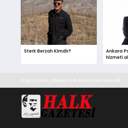
Sterk Berzah Kimdir?
Ankara Ps
hizmeti a
edilecek 
Doğru, Dürüst, Objektif Halk Adına Halk Habercilik