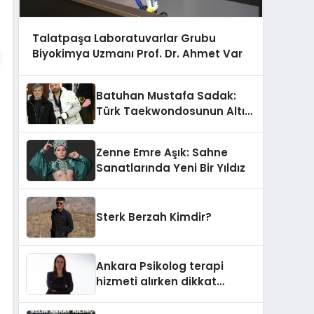
Talatpaşa Laboratuvarlar Grubu
Biyokimya Uzmanı Prof. Dr. Ahmet Var
Batuhan Mustafa Sadak:
Türk Taekwondosunun Altın
Yumruğu
Zenne Emre Aşık: Sahne
Sanatlarında Yeni Bir Yıldız
Sterk Berzah Kimdir?
Ankara Psikolog terapi
hizmeti alırken dikkat
edilecek hususlar