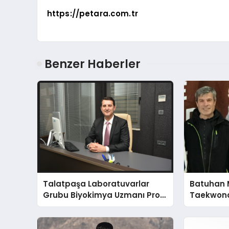
https://petara.com.tr
Benzer Haberler
Talatpaşa Laboratuvarlar
Batuhan 
Grubu Biyokimya Uzmanı Prof.
Taekwond
Dr. Ahmet Var
Yumruğu