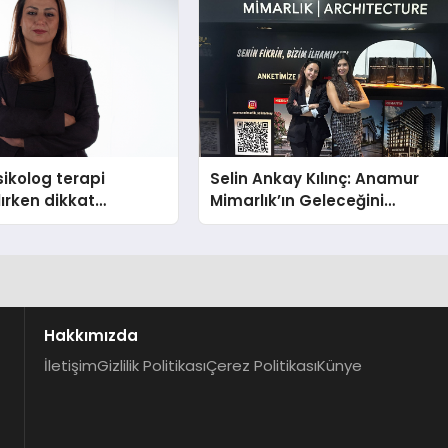
ikolog terapi
Selin Ankay Kılınç: Anamur
lırken dikkat
Mimarlık’ın Geleceğini
hususlar
Şekillendiren Yöneticisi
Hakkımızda
İletişim
Gizlilik Politikası
Çerez Politikası
Künye