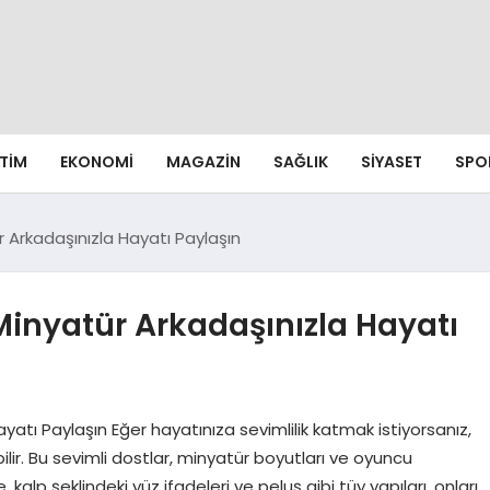
ITIM
EKONOMI
MAGAZIN
SAĞLIK
SIYASET
SPO
 Arkadaşınızla Hayatı Paylaşın
inyatür Arkadaşınızla Hayatı
atı Paylaşın Eğer hayatınıza sevimlilik katmak istiyorsanız,
r. Bu sevimli dostlar, minyatür boyutları ve oyuncu
le, kalp şeklindeki yüz ifadeleri ve peluş gibi tüy yapıları, onları