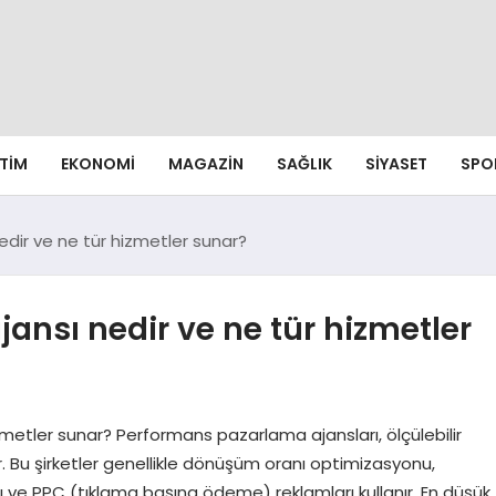
ITIM
EKONOMI
MAGAZIN
SAĞLIK
SIYASET
SPO
dir ve ne tür hizmetler sunar?
nsı nedir ve ne tür hizmetler
metler sunar? Performans pazarlama ajansları, ölçülebilir
 Bu şirketler genellikle dönüşüm oranı optimizasyonu,
e PPC (tıklama başına ödeme) reklamları kullanır. En düşük