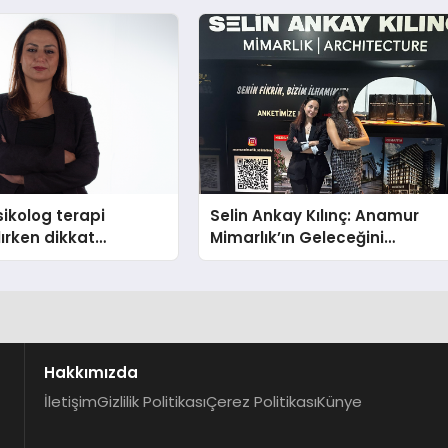
ikolog terapi
Selin Ankay Kılınç: Anamur
lırken dikkat
Mimarlık’ın Geleceğini
hususlar
Şekillendiren Yöneticisi
Hakkımızda
İletişim
Gizlilik Politikası
Çerez Politikası
Künye