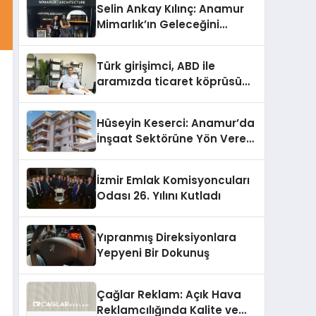
Selin Ankay Kılınç: Anamur
Mimarlık’ın Geleceğini
Şekillendiren Yöneticisi
Türk girişimci, ABD ile
aramızda ticaret köprüsü
inşa etti
Hüseyin Keserci: Anamur’da
İnşaat Sektörüne Yön Veren
İsim
İzmir Emlak Komisyoncuları
Odası 26. Yılını Kutladı
Yıpranmış Direksiyonlara
Yepyeni Bir Dokunuş
Çağlar Reklam: Açık Hava
Reklamcılığında Kalite ve