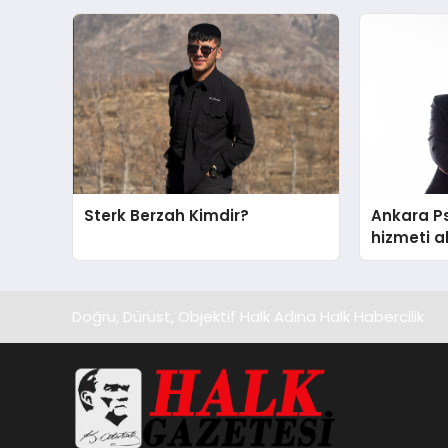
Sterk Berzah Kimdir?
Ankara Ps
hizmeti a
edilecek 
Doğru, Dürüst, Objektif Halk Adına Halk Habercilik