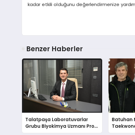
kadar etkili olduğunu değerlendirmenize yardımc
Benzer Haberler
Talatpaşa Laboratuvarlar
Batuhan 
Grubu Biyokimya Uzmanı Prof.
Taekwond
Dr. Ahmet Var
Yumruğu