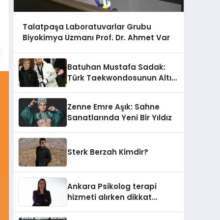
Talatpaşa Laboratuvarlar Grubu
Biyokimya Uzmanı Prof. Dr. Ahmet Var
Batuhan Mustafa Sadak:
Türk Taekwondosunun Altın
Yumruğu
Zenne Emre Aşık: Sahne
Sanatlarında Yeni Bir Yıldız
Sterk Berzah Kimdir?
Ankara Psikolog terapi
hizmeti alırken dikkat
edilecek hususlar