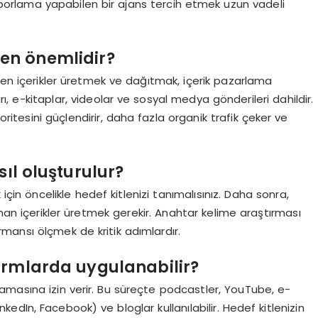
 raporlama yapabilen bir ajans tercih etmek uzun vadeli
den önemlidir?
iren içerikler üretmek ve dağıtmak, içerik pazarlama
ları, e-kitaplar, videolar ve sosyal medya gönderileri dahildir.
ritesini güçlendirir, daha fazla organik trafik çeker ve
sıl oluşturulur?
için öncelikle hedef kitlenizi tanımalısınız. Daha sonra,
unan içerikler üretmek gerekir. Anahtar kelime araştırması
mansı ölçmek de kritik adımlardır.
ormlarda uygulanabilir?
amasına izin verir. Bu süreçte podcastler, YouTube, e-
dIn, Facebook) ve bloglar kullanılabilir. Hedef kitlenizin