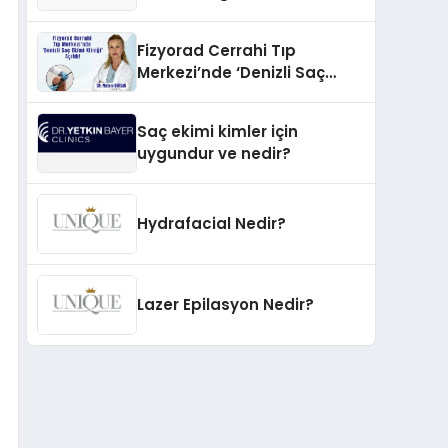
İnovasyonun Öncüsü
Fizyorad Cerrahi Tıp
Merkezi’nde ‘Denizli Saç
Ekimi Kliniği’ Açıldı!
Saç ekimi kimler için
uygundur ve nedir?
Hydrafacial Nedir?
Lazer Epilasyon Nedir?