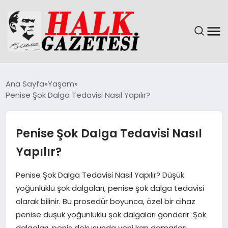
GÜNDEM
Ana Sayfa
Yaşam
Penise Şok Dalga Tedavisi Nasıl Yapılır?
DÜNYA
EĞITIM
Penise Şok Dalga Tedavisi Nasıl
Yapılır?
EKONOMI
Penise Şok Dalga Tedavisi Nasıl Yapılır? Düşük
MAGAZIN
yoğunluklu şok dalgaları, penise şok dalga tedavisi
olarak bilinir. Bu prosedür boyunca, özel bir cihaz
SAĞLIK
penise düşük yoğunluklu şok dalgaları gönderir. Şok
dalgaları, penis dokusunda yeni kan damarları