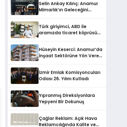
Selin Ankay Kılınç: Anamur
Mimarlık’ın Geleceğini
Şekillendiren Yöneticisi
Türk girişimci, ABD ile
aramızda ticaret köprüsü
inşa etti
Hüseyin Keserci: Anamur’da
İnşaat Sektörüne Yön Veren
İsim
İzmir Emlak Komisyoncuları
Odası 26. Yılını Kutladı
Yıpranmış Direksiyonlara
Yepyeni Bir Dokunuş
Çağlar Reklam: Açık Hava
Reklamcılığında Kalite ve