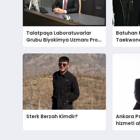
Talatpaşa Laboratuvarlar
Batuhan 
Grubu Biyokimya Uzmanı Prof.
Taekwond
Dr. Ahmet Var
Yumruğu
Sterk Berzah Kimdir?
Ankara Ps
hizmeti a
edilecek 