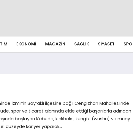
ITIM
EKONOMI
MAGAZIN
SAĞLIK
SIYASET
SPO
de İzmir’in Bayraklı ilçesine bağlı Cengizhan Mahallesi’nde
ude, spor ve ticaret alanında elde ettiği başarılarla adından
4 yaşında başlayan Kebude, kickboks, kungfu (wushu) ve muay
nel düzeyde kariyer yaparak…