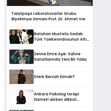
Talatpaşa Laboratuvarlar Grubu
Biyokimya Uzmanı Prof. Dr. Ahmet Var
Batuhan Mustafa Sadak:
Türk Taekwondosunun Altın
Yumruğu
Zenne Emre Aşık: Sahne
Sanatlarında Yeni Bir Yıldız
Sterk Berzah Kimdir?
Ankara Psikolog terapi
hizmeti alırken dikkat
edilecek hususlar