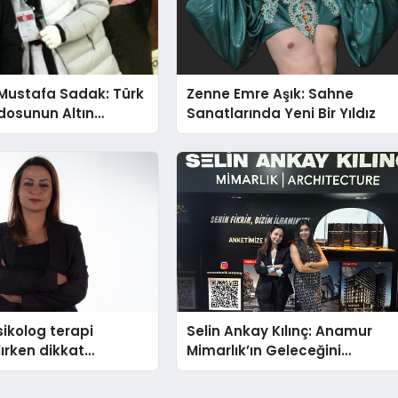
Mustafa Sadak: Türk
Zenne Emre Aşık: Sahne
osunun Altın
Sanatlarında Yeni Bir Yıldız
ikolog terapi
Selin Ankay Kılınç: Anamur
lırken dikkat
Mimarlık’ın Geleceğini
hususlar
Şekillendiren Yöneticisi