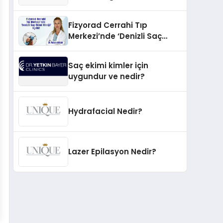
İnovasyonun Öncüsü
Fizyorad Cerrahi Tıp
Merkezi’nde ‘Denizli Saç
Ekimi Kliniği’ Açıldı!
Saç ekimi kimler için
uygundur ve nedir?
Hydrafacial Nedir?
Lazer Epilasyon Nedir?