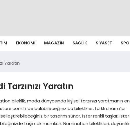
ITIM
EKONOMI
MAGAZIN
SAĞLIK
SIYASET
SPO
zı Yaratın
i Tarzınızı Yaratın
ation bileklik, moda dünyasında kişisel tarzınızı yaratmanın en
store.com.tr’de bulabileceğiniz bu bileklikler, farklı charm’lar
selleştirebileceğiniz bir tasarım sunar. İster renkli taşlar, ister
bileğinizde taşımak mümkün. Nomination bileklikleri, dayanıklı