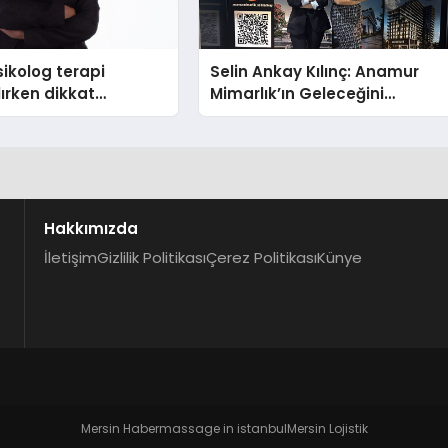
ikolog terapi
Selin Ankay Kılınç: Anamur
lırken dikkat
Mimarlık’ın Geleceğini
hususlar
Şekillendiren Yöneticisi
Hakkımızda
İletişim
Gizlilik Politikası
Çerez Politikası
Künye
Mersin Haber
massage in istanbul
Mersin Lojistik