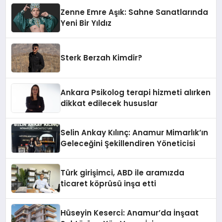
Zenne Emre Aşık: Sahne Sanatlarında
Yeni Bir Yıldız
Sterk Berzah Kimdir?
Ankara Psikolog terapi hizmeti alırken
dikkat edilecek hususlar
Selin Ankay Kılınç: Anamur Mimarlık’ın
Geleceğini Şekillendiren Yöneticisi
Türk girişimci, ABD ile aramızda
ticaret köprüsü inşa etti
Hüseyin Keserci: Anamur’da İnşaat