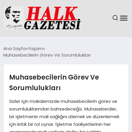
GÜNDEM
Ana Sayfa
Yaşam
Muhasebecilerin Görev Ve Sorumlulukları
DÜNYA
EĞITIM
Muhasebecilerin Görev Ve
Sorumlulukları
EKONOMI
Sizler için makalemizde muhasebecilerin görev ve
MAGAZIN
sorumluluklarından bahsedeceğiz. Muhasebeciler,
bir işletmenin mali sağlığını izlemek ve düzenlemek
SAĞLIK
için kritik bir rol oynar. İşletme faaliyetlerinin her
aşamasında mali verilerin doğru bir şekilde