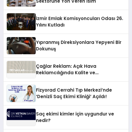
Sektörüne Yön Veren İsim
İzmir Emlak Komisyoncuları Odası 26.
Yılını Kutladı
Yıpranmış Direksiyonlara Yepyeni Bir
Dokunuş
Çağlar Reklam: Açık Hava
Reklamcılığında Kalite ve
İnovasyonun Öncüsü
Fizyorad Cerrahi Tıp Merkezi’nde
‘Denizli Saç Ekimi Kliniği’ Açıldı!
Saç ekimi kimler için uygundur ve
nedir?