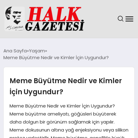
GÜNDEM
Ana Sayfa
Yaşam
Meme Büyütme Nedir ve Kimler İçin Uygundur?
DÜNYA
EĞITIM
Meme Büyütme Nedir ve Kimler
İçin Uygundur?
EKONOMI
Meme Büyütme Nedir ve Kimler İçin Uygundur?
MAGAZIN
Meme büyütme ameliyatı, göğüsleri büyüterek
daha dolgun bir görünüm sağlamak için yapılır.
SAĞLIK
Meme dokusunun altına yağ enjeksiyonu veya silikon
protez yerleştirilir. Meme büyütme, genellikle küçük