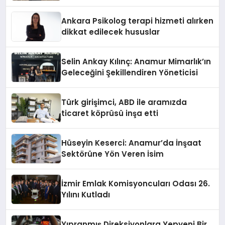
Ankara Psikolog terapi hizmeti alırken
dikkat edilecek hususlar
Selin Ankay Kılınç: Anamur Mimarlık’ın
Geleceğini Şekillendiren Yöneticisi
Türk girişimci, ABD ile aramızda
ticaret köprüsü inşa etti
Hüseyin Keserci: Anamur’da İnşaat
Sektörüne Yön Veren İsim
İzmir Emlak Komisyoncuları Odası 26.
Yılını Kutladı
Yıpranmış Direksiyonlara Yepyeni Bir