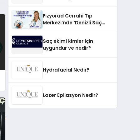
İnovasyonun Öncüsü
Fizyorad Cerrahi Tıp
Merkezi’nde ‘Denizli Saç
Ekimi Kliniği’ Açıldı!
Saç ekimi kimler için
uygundur ve nedir?
Hydrafacial Nedir?
Lazer Epilasyon Nedir?