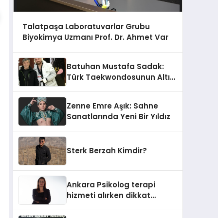
Talatpaşa Laboratuvarlar Grubu
Biyokimya Uzmanı Prof. Dr. Ahmet Var
Batuhan Mustafa Sadak:
Türk Taekwondosunun Altın
Yumruğu
Zenne Emre Aşık: Sahne
Sanatlarında Yeni Bir Yıldız
Sterk Berzah Kimdir?
Ankara Psikolog terapi
hizmeti alırken dikkat
edilecek hususlar