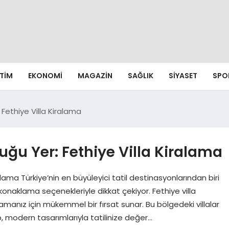
ITIM
EKONOMI
MAGAZIN
SAĞLIK
SIYASET
SPO
 Fethiye Villa Kiralama
uğu Yer: Fethiye Villa Kiralama
alama Türkiye’nin en büyüleyici tatil destinasyonlarından biri
konaklama seçenekleriyle dikkat çekiyor. Fethiye villa
şamanız için mükemmel bir fırsat sunar. Bu bölgedeki villalar
, modern tasarımlarıyla tatilinize değer…