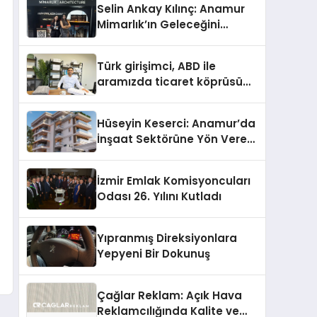
Selin Ankay Kılınç: Anamur
Mimarlık’ın Geleceğini
Şekillendiren Yöneticisi
Türk girişimci, ABD ile
aramızda ticaret köprüsü
inşa etti
Hüseyin Keserci: Anamur’da
İnşaat Sektörüne Yön Veren
İsim
İzmir Emlak Komisyoncuları
Odası 26. Yılını Kutladı
Yıpranmış Direksiyonlara
Yepyeni Bir Dokunuş
Çağlar Reklam: Açık Hava
Reklamcılığında Kalite ve