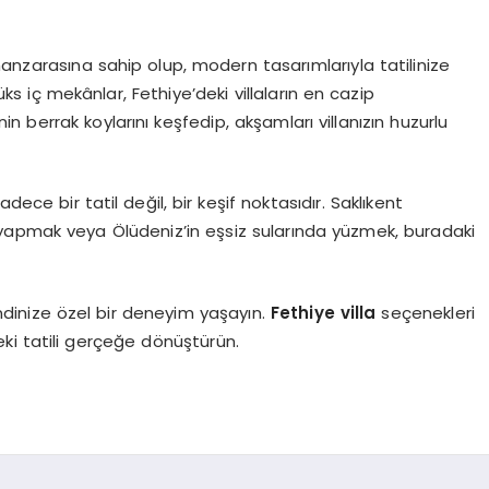
manzarasına sahip olup, modern tasarımlarıyla tatilinize
ks iç mekânlar, Fethiye’deki villaların en cazip
in berrak koylarını keşfedip, akşamları villanızın huzurlu
dece bir tatil değil, bir keşif noktasıdır. Saklıkent
yapmak veya Ölüdeniz’in eşsiz sularında yüzmek, buradaki
kendinize özel bir deneyim yaşayın.
Fethiye villa
seçenekleri
deki tatili gerçeğe dönüştürün.