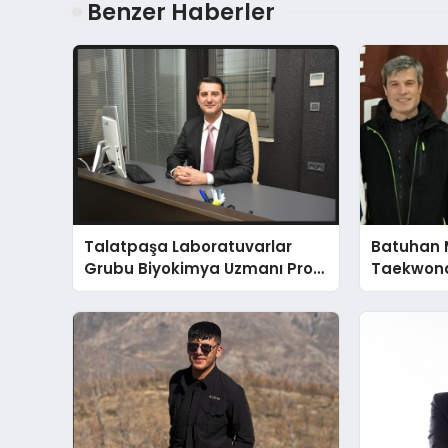
Benzer Haberler
Talatpaşa Laboratuvarlar
Batuhan 
Grubu Biyokimya Uzmanı Prof.
Taekwond
Dr. Ahmet Var
Yumruğu