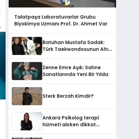
Talatpaşa Laboratuvarlar Grubu
Biyokimya Uzmanı Prof. Dr. Ahmet Var
Batuhan Mustafa Sadak:
Türk Taekwondosunun Altın
Yumruğu
Zenne Emre Aşık: Sahne
Sanatlarında Yeni Bir Yıldız
Sterk Berzah Kimdir?
Ankara Psikolog terapi
hizmeti alırken dikkat
edilecek hususlar