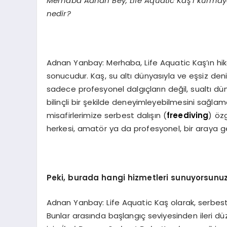
Merhaba Adnan Bey, Life Aquatic Kaş’ı kurmay
nedir?
Adnan Yanbay: Merhaba, Life Aquatic Kaş’ın hika
sonucudur. Kaş, su altı dünyasıyla ve eşsiz de
sadece profesyonel dalgıçların değil, sualtı dün
bilinçli bir şekilde deneyimleyebilmesini sağ
misafirlerimize serbest dalışın (
freediving
) öz
herkesi, amatör ya da profesyonel, bir araya ge
Peki, burada hangi hizmetleri sunuyorsunuz?
Adnan Yanbay: Life Aquatic Kaş olarak, serbest 
Bunlar arasında başlangıç seviyesinden ileri d