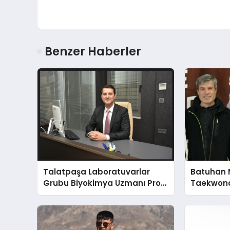
Benzer Haberler
Talatpaşa Laboratuvarlar
Batuhan 
Grubu Biyokimya Uzmanı Prof.
Taekwond
Dr. Ahmet Var
Yumruğu