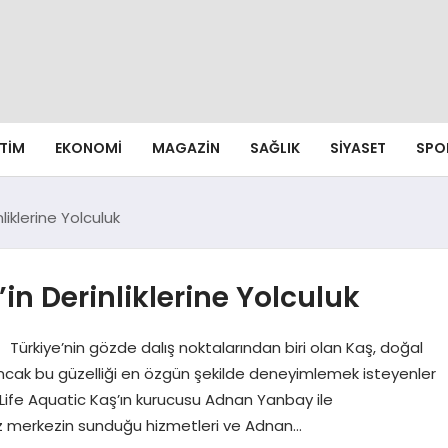
ITIM
EKONOMI
MAGAZIN
SAĞLIK
SIYASET
SPO
liklerine Yolculuk
’in Derinliklerine Yolculuk
uk Türkiye’nin gözde dalış noktalarından biri olan Kaş, doğal
ır. Ancak bu güzelliği en özgün şekilde deneyimlemek isteyenler
. Life Aquatic Kaş’ın kurucusu Adnan Yanbay ile
iz merkezin sunduğu hizmetleri ve Adnan…