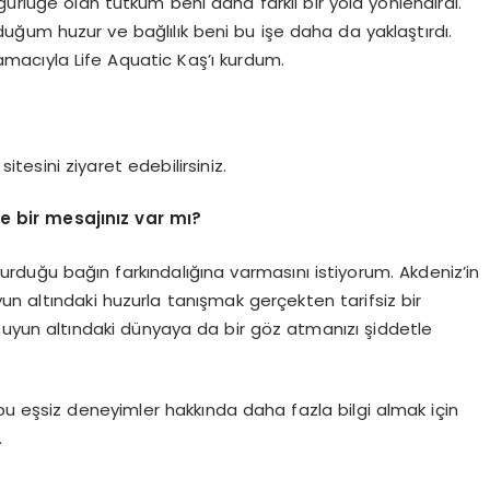
ürlüğe olan tutkum beni daha farklı bir yola yönlendirdi.
duğum huzur ve bağlılık beni bu işe daha da yaklaştırdı.
macıyla Life Aquatic Kaş’ı kurdum.
itesini ziyaret edebilirsiniz.
e bir mesajınız var mı?
rduğu bağın farkındalığına varmasını istiyorum. Akdeniz’in
n altındaki huzurla tanışmak gerçekten tarifsiz bir
suyun altındaki dünyaya da bir göz atmanızı şiddetle
u eşsiz deneyimler hakkında daha fazla bilgi almak için
.