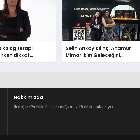
ikolog terapi
Selin Ankay Kılınç: Anamur
lırken dikkat
Mimarlık’ın Geleceğini
hususlar
Şekillendiren Yöneticisi
Hakkımızda
İletişim
Gizlilik Politikası
Çerez Politikası
Künye