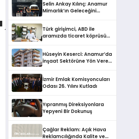
Selin Ankay Kılınç: Anamur
Mimarlık’ın Geleceğini
Şekillendiren Yöneticisi
Türk girişimci, ABD ile
aramızda ticaret köprüsü
inşa etti
Hüseyin Keserci: Anamur’da
İnşaat Sektörüne Yön Veren
İsim
İzmir Emlak Komisyoncuları
Odası 26. Yılını Kutladı
Yıpranmış Direksiyonlara
Yepyeni Bir Dokunuş
Çağlar Reklam: Açık Hava
Reklamcılığında Kalite ve