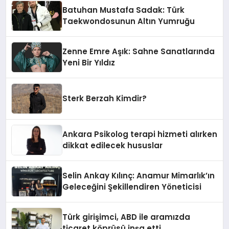
Batuhan Mustafa Sadak: Türk
Taekwondosunun Altın Yumruğu
Zenne Emre Aşık: Sahne Sanatlarında
Yeni Bir Yıldız
Sterk Berzah Kimdir?
Ankara Psikolog terapi hizmeti alırken
dikkat edilecek hususlar
Selin Ankay Kılınç: Anamur Mimarlık’ın
Geleceğini Şekillendiren Yöneticisi
Türk girişimci, ABD ile aramızda
ticaret köprüsü inşa etti