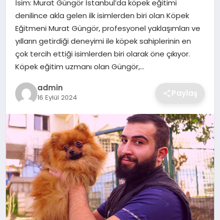
İsim: Murat Güngör İstanbul’da köpek eğitimi
SIYASET
denilince akla gelen ilk isimlerden biri olan Köpek
Eğitmeni Murat Güngör, profesyonel yaklaşımları ve
SPOR
yılların getirdiği deneyimi ile köpek sahiplerinin en
çok tercih ettiği isimlerden biri olarak öne çıkıyor.
TEKNOLOJI
Köpek eğitim uzmanı olan Güngör,…
YAŞAM
admin
Paylaş
16 Eylül 2024