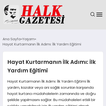
GÜNDEM
Ana Sayfa
Yaşam
Hayat Kurtarmanın İlk Adımı: İlk Yardım Eğitimi
DÜNYA
EĞITIM
Hayat Kurtarmanın İlk Adımı: İlk
Yardım Eğitimi
EKONOMI
Hayat Kurtarmanın İlk Adımı: İlk Yardım Eğitimi İlk
MAGAZIN
yardım, kazalar veya ani sağlık sorunları karşısında
hayat kurtarıcı müdahalelerin zamanında ve doğru
SAĞLIK
şekilde yapılmasını sağlar. Bu müdahaleleri etkili bir
şekilde yapabilmek için ilk yardım eğitimi almak