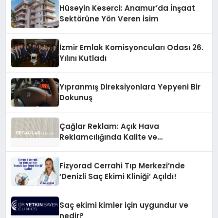
Hüseyin Keserci: Anamur’da İnşaat
Sektörüne Yön Veren İsim
İzmir Emlak Komisyoncuları Odası 26.
Yılını Kutladı
Yıpranmış Direksiyonlara Yepyeni Bir
Dokunuş
Çağlar Reklam: Açık Hava
Reklamcılığında Kalite ve
İnovasyonun Öncüsü
Fizyorad Cerrahi Tıp Merkezi’nde
‘Denizli Saç Ekimi Kliniği’ Açıldı!
Saç ekimi kimler için uygundur ve
nedir?