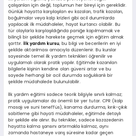
çalışanları için değil, toplumun her bireyi için gereklidir.
Günlük hayatta karşılaşılan ev kazaları, trafik kazaları,
boğulmalar veya kalp krizleri gibi acil durumlarda
yapılacak ilk müdahaleler, hayat kurtarıcı olabilir. Bu
tür olaylarla karşılaşıldığında paniğe kapılmamak ve
bilinçli bir şekilde harekete geçmek için eğitim almak
şarttır.
İlk yardım kursu
, bu bilgi ve becerilerin en iyi
şekilde aktarılması amacıyla düzenlenir. Bu kurslar
sayesinde temel ilk yardım teknikleri öğrenilir ve
uygulamalı olarak pratik yapılır. Eğitimde kazanılan
bilgilerle kişinin kendine olan güveni artar ve bu
sayede herhangi bir acil durumda soğukkanlı bir
şekilde müdahalede bulunulabilir.
İlk yardım eğitimi sadece teorik bilgiyle sınırlı kalmaz;
pratik uygulamalar da önemli bir yer tutar. CPR (kalp
masajı ve suni teneffüs), kanama durdurma, kırık-çıkık
sabitleme gibi hayati müdahaleler, eğitimde detaylı
bir şekilde ele alınır. Bu teknikler, sadece kazazedenin
hayatta kalma şansını artırmakla kalmaz, aynı
zamanda hastaneye varış süresine kadar geçen