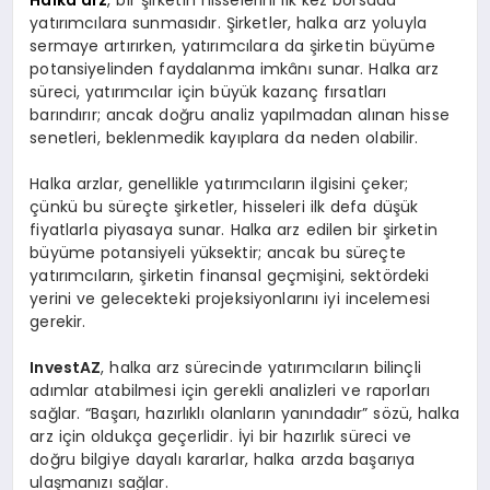
Halka arz
, bir şirketin hisselerini ilk kez borsada
yatırımcılara sunmasıdır. Şirketler, halka arz yoluyla
sermaye artırırken, yatırımcılara da şirketin büyüme
potansiyelinden faydalanma imkânı sunar. Halka arz
süreci, yatırımcılar için büyük kazanç fırsatları
barındırır; ancak doğru analiz yapılmadan alınan hisse
senetleri, beklenmedik kayıplara da neden olabilir.
Halka arzlar, genellikle yatırımcıların ilgisini çeker;
çünkü bu süreçte şirketler, hisseleri ilk defa düşük
fiyatlarla piyasaya sunar. Halka arz edilen bir şirketin
büyüme potansiyeli yüksektir; ancak bu süreçte
yatırımcıların, şirketin finansal geçmişini, sektördeki
yerini ve gelecekteki projeksiyonlarını iyi incelemesi
gerekir.
InvestAZ
, halka arz sürecinde yatırımcıların bilinçli
adımlar atabilmesi için gerekli analizleri ve raporları
sağlar. “Başarı, hazırlıklı olanların yanındadır” sözü, halka
arz için oldukça geçerlidir. İyi bir hazırlık süreci ve
doğru bilgiye dayalı kararlar, halka arzda başarıya
ulaşmanızı sağlar.