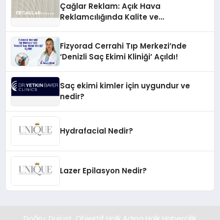
Çağlar Reklam: Açık Hava
Reklamcılığında Kalite ve
İnovasyonun Öncüsü
Fizyorad Cerrahi Tıp Merkezi’nde
‘Denizli Saç Ekimi Kliniği’ Açıldı!
Saç ekimi kimler için uygundur ve
nedir?
Hydrafacial Nedir?
Lazer Epilasyon Nedir?
Doğru, Dürüst, Objektif Halk Adına Halk Habercilik