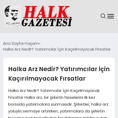
GÜNDEM
Ana Sayfa
Yaşam
Halka Arz Nedir? Yatırımcılar İçin Kaçırılmayacak Fırsatlar
DÜNYA
EĞITIM
Halka Arz Nedir? Yatırımcılar İçin
Kaçırılmayacak Fırsatlar
EKONOMI
Halka Arz Nedir? Yatırımcılar İçin Kaçırılmayacak
MAGAZIN
Fırsatlar Halka arz, bir şirketin hisselerini ilk kez
borsada yatırımcılara sunmasıdır. Şirketler, halka arz
SAĞLIK
yoluyla sermaye artırırken, yatırımcılara da şirketin
büyüme potansiyelinden faydalanma imkânı sunar.