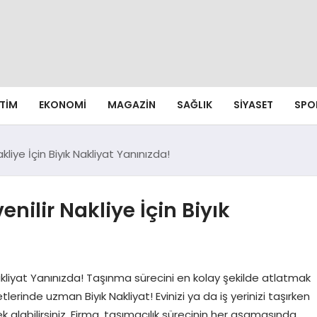
ITIM
EKONOMI
MAGAZIN
SAĞLIK
SIYASET
SPO
liye İçin Biyık Nakliyat Yanınızda!
nilir Nakliye İçin Biyık
Nakliyat Yanınızda! Taşınma sürecini en kolay şekilde atlatmak
erinde uzman Biyık Nakliyat! Evinizi ya da iş yerinizi taşırken
alabilirsiniz. Firma, taşımacılık sürecinin her aşamasında