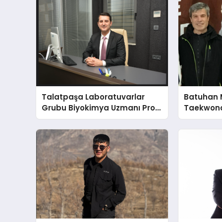
Talatpaşa Laboratuvarlar
Batuhan 
Grubu Biyokimya Uzmanı Prof.
Taekwond
Dr. Ahmet Var
Yumruğu