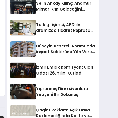
Selin Ankay Kılınç: Anamur
Mimarlık’ın Geleceğini
Şekillendiren Yöneticisi
Türk girişimci, ABD ile
aramızda ticaret köprüsü
inşa etti
Hüseyin Keserci: Anamur’da
İnşaat Sektörüne Yön Veren
İsim
İzmir Emlak Komisyoncuları
Odası 26. Yılını Kutladı
Yıpranmış Direksiyonlara
Yepyeni Bir Dokunuş
Çağlar Reklam: Açık Hava
Reklamcılığında Kalite ve