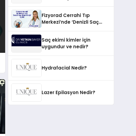
İnovasyonun Öncüsü
Fizyorad Cerrahi Tıp
Merkezi’nde ‘Denizli Saç
Ekimi Kliniği’ Açıldı!
Saç ekimi kimler için
uygundur ve nedir?
Hydrafacial Nedir?
Lazer Epilasyon Nedir?