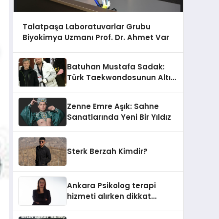
Talatpaşa Laboratuvarlar Grubu
Biyokimya Uzmanı Prof. Dr. Ahmet Var
Batuhan Mustafa Sadak:
Türk Taekwondosunun Altın
Yumruğu
Zenne Emre Aşık: Sahne
Sanatlarında Yeni Bir Yıldız
Sterk Berzah Kimdir?
Ankara Psikolog terapi
hizmeti alırken dikkat
edilecek hususlar