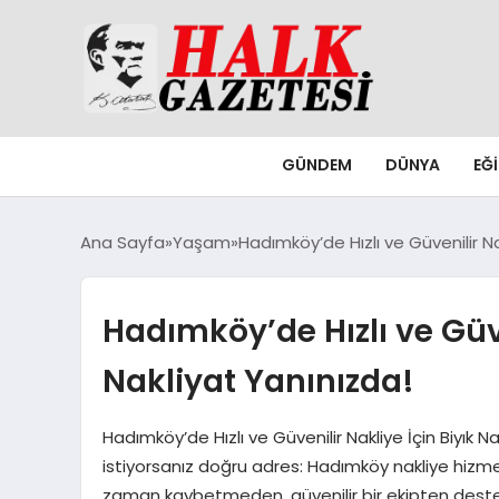
GÜNDEM
DÜNYA
EĞ
Ana Sayfa
Yaşam
Hadımköy’de Hızlı ve Güvenilir Nak
Hadımköy’de Hızlı ve Güve
Nakliyat Yanınızda!
Hadımköy’de Hızlı ve Güvenilir Nakliye İçin Biyık 
istiyorsanız doğru adres: Hadımköy nakliye hizmetl
zaman kaybetmeden, güvenilir bir ekipten destek 