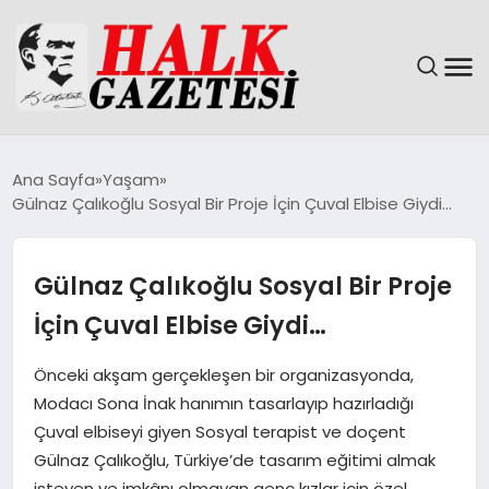
GÜNDEM
Ana Sayfa
Yaşam
Gülnaz Çalıkoğlu Sosyal Bir Proje İçin Çuval Elbise Giydi…
DÜNYA
EĞITIM
Gülnaz Çalıkoğlu Sosyal Bir Proje
İçin Çuval Elbise Giydi…
EKONOMI
Önceki akşam gerçekleşen bir organizasyonda,
MAGAZIN
Modacı Sona İnak hanımın tasarlayıp hazırladığı
Çuval elbiseyi giyen Sosyal terapist ve doçent
SAĞLIK
Gülnaz Çalıkoğlu, Türkiye’de tasarım eğitimi almak
isteyen ve imkânı olmayan genç kızlar için özel