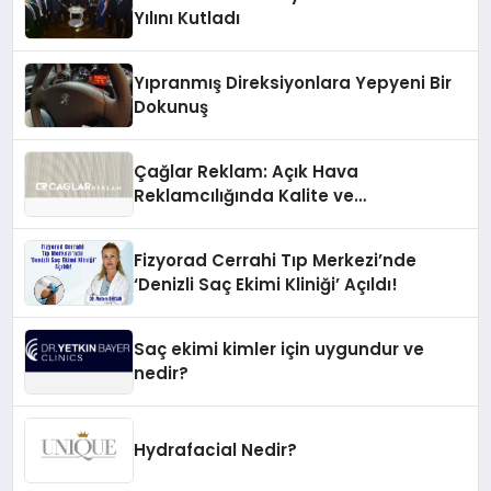
Yılını Kutladı
Yıpranmış Direksiyonlara Yepyeni Bir
Dokunuş
Çağlar Reklam: Açık Hava
Reklamcılığında Kalite ve
İnovasyonun Öncüsü
Fizyorad Cerrahi Tıp Merkezi’nde
‘Denizli Saç Ekimi Kliniği’ Açıldı!
Saç ekimi kimler için uygundur ve
nedir?
Hydrafacial Nedir?