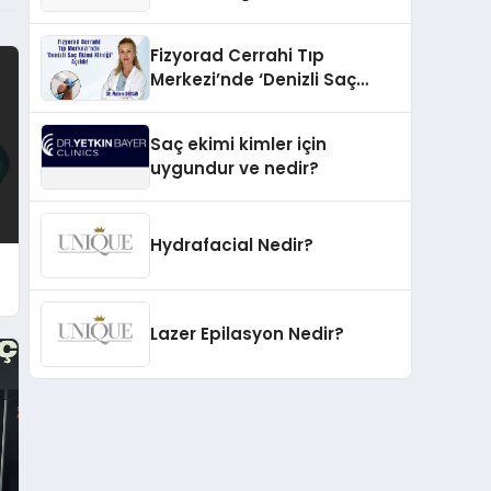
İnovasyonun Öncüsü
Fizyorad Cerrahi Tıp
Merkezi’nde ‘Denizli Saç
Ekimi Kliniği’ Açıldı!
Saç ekimi kimler için
uygundur ve nedir?
Hydrafacial Nedir?
Lazer Epilasyon Nedir?