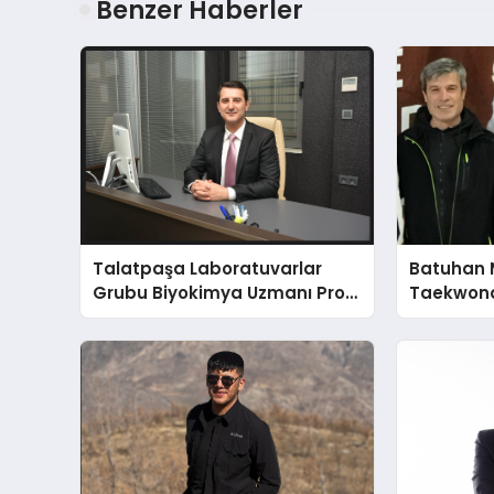
Benzer Haberler
Talatpaşa Laboratuvarlar
Batuhan 
Grubu Biyokimya Uzmanı Prof.
Taekwond
Dr. Ahmet Var
Yumruğu