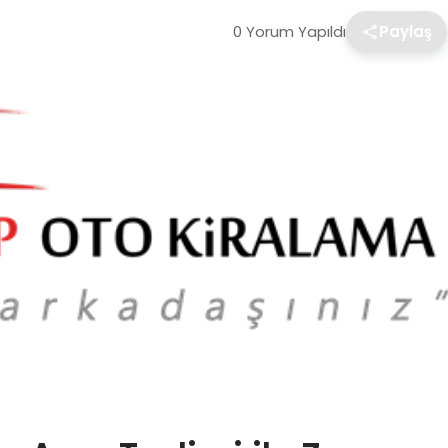
0 Yorum Yapıldı
Paylaş