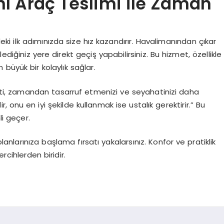
ı Araç Teslimi ile Zaman
deki ilk adımınızda size hız kazandırır. Havalimanından çıkar
ediğiniz yere direkt geçiş yapabilirsiniz. Bu hizmet, özellikle
n büyük bir kolaylık sağlar.
i, zamandan tasarruf etmenizi ve seyahatinizi daha
, onu en iyi şekilde kullanmak ise ustalık gerektirir.” Bu
li geçer.
nlarınıza başlama fırsatı yakalarsınız. Konfor ve pratiklik
rcihlerden biridir.