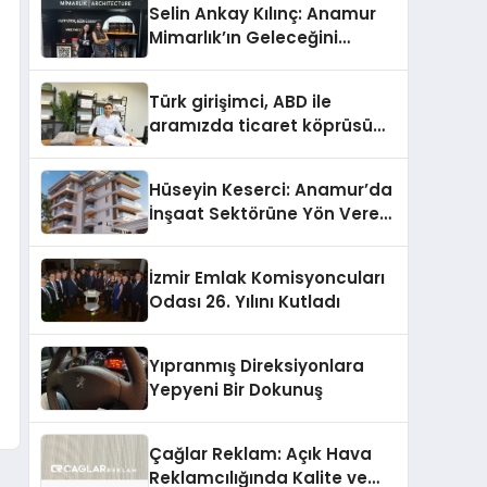
Selin Ankay Kılınç: Anamur
Mimarlık’ın Geleceğini
Şekillendiren Yöneticisi
Türk girişimci, ABD ile
aramızda ticaret köprüsü
inşa etti
Hüseyin Keserci: Anamur’da
İnşaat Sektörüne Yön Veren
İsim
İzmir Emlak Komisyoncuları
Odası 26. Yılını Kutladı
Yıpranmış Direksiyonlara
Yepyeni Bir Dokunuş
Çağlar Reklam: Açık Hava
Reklamcılığında Kalite ve