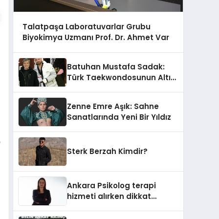
Talatpaşa Laboratuvarlar Grubu
Biyokimya Uzmanı Prof. Dr. Ahmet Var
Batuhan Mustafa Sadak:
Türk Taekwondosunun Altın
Yumruğu
Zenne Emre Aşık: Sahne
Sanatlarında Yeni Bir Yıldız
Sterk Berzah Kimdir?
Ankara Psikolog terapi
hizmeti alırken dikkat
edilecek hususlar