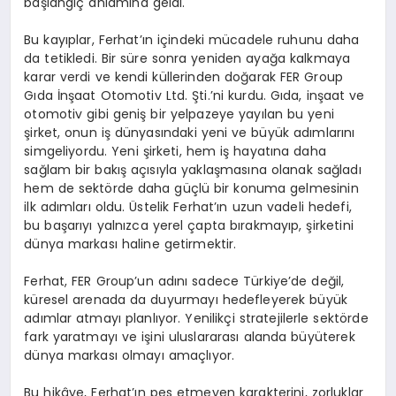
başlangıç anlamına geldi.
Bu kayıplar, Ferhat’ın içindeki mücadele ruhunu daha
da tetikledi. Bir süre sonra yeniden ayağa kalkmaya
karar verdi ve kendi küllerinden doğarak FER Group
Gıda İnşaat Otomotiv Ltd. Şti.’ni kurdu. Gıda, inşaat ve
otomotiv gibi geniş bir yelpazeye yayılan bu yeni
şirket, onun iş dünyasındaki yeni ve büyük adımlarını
simgeliyordu. Yeni şirketi, hem iş hayatına daha
sağlam bir bakış açısıyla yaklaşmasına olanak sağladı
hem de sektörde daha güçlü bir konuma gelmesinin
ilk adımları oldu. Üstelik Ferhat’ın uzun vadeli hedefi,
bu başarıyı yalnızca yerel çapta bırakmayıp, şirketini
dünya markası haline getirmektir.
Ferhat, FER Group’un adını sadece Türkiye’de değil,
küresel arenada da duyurmayı hedefleyerek büyük
adımlar atmayı planlıyor. Yenilikçi stratejilerle sektörde
fark yaratmayı ve işini uluslararası alanda büyüterek
dünya markası olmayı amaçlıyor.
Bu hikâye, Ferhat’ın pes etmeyen karakterini, zorluklar