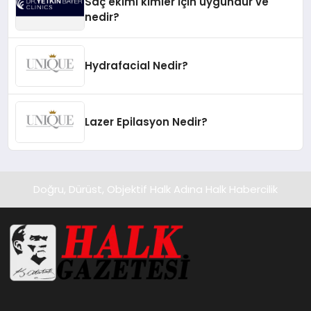
Saç ekimi kimler için uygundur ve
nedir?
Hydrafacial Nedir?
Lazer Epilasyon Nedir?
Doğru, Dürüst, Objektif Halk Adına Halk Habercilik