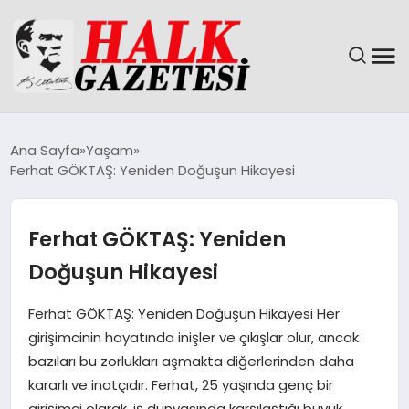
GÜNDEM
Ana Sayfa
Yaşam
Ferhat GÖKTAŞ: Yeniden Doğuşun Hikayesi
DÜNYA
EĞITIM
Ferhat GÖKTAŞ: Yeniden
Doğuşun Hikayesi
EKONOMI
Ferhat GÖKTAŞ: Yeniden Doğuşun Hikayesi Her
MAGAZIN
girişimcinin hayatında inişler ve çıkışlar olur, ancak
bazıları bu zorlukları aşmakta diğerlerinden daha
SAĞLIK
kararlı ve inatçıdır. Ferhat, 25 yaşında genç bir
girişimci olarak, iş dünyasında karşılaştığı büyük