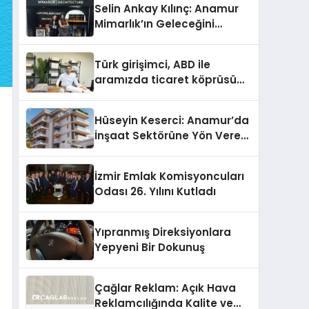
Selin Ankay Kılınç: Anamur
Mimarlık’ın Geleceğini
Şekillendiren Yöneticisi
Türk girişimci, ABD ile
aramızda ticaret köprüsü
inşa etti
Hüseyin Keserci: Anamur’da
İnşaat Sektörüne Yön Veren
İsim
İzmir Emlak Komisyoncuları
Odası 26. Yılını Kutladı
Yıpranmış Direksiyonlara
Yepyeni Bir Dokunuş
Çağlar Reklam: Açık Hava
Reklamcılığında Kalite ve