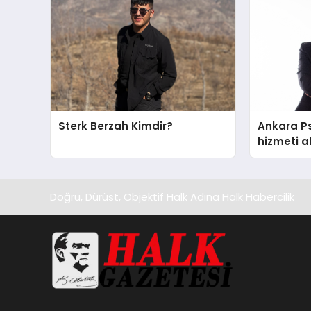
Sterk Berzah Kimdir?
Ankara Ps
hizmeti a
edilecek 
Doğru, Dürüst, Objektif Halk Adına Halk Habercilik