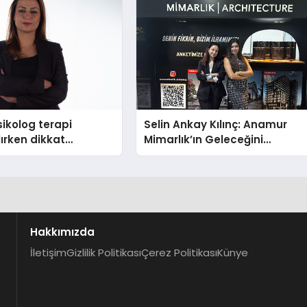
ikolog terapi
Selin Ankay Kılınç: Anamur
lırken dikkat
Mimarlık’ın Geleceğini
hususlar
Şekillendiren Yöneticisi
Hakkımızda
İletişim
Gizlilik Politikası
Çerez Politikası
Künye