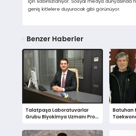
için sabırsızlanıyor. Sosyal medya dünyasında 
geniş kitlelere duyuracak gibi görünüyor.
Benzer Haberler
Talatpaşa Laboratuvarlar
Batuhan 
Grubu Biyokimya Uzmanı Prof.
Taekwond
Dr. Ahmet Var
Yumruğu