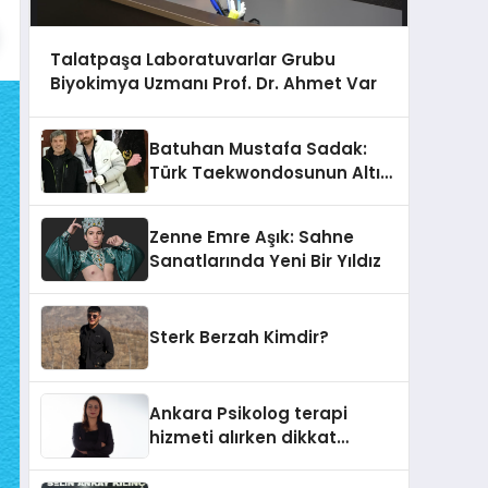
Talatpaşa Laboratuvarlar Grubu
Biyokimya Uzmanı Prof. Dr. Ahmet Var
Batuhan Mustafa Sadak:
Türk Taekwondosunun Altın
Yumruğu
Zenne Emre Aşık: Sahne
Sanatlarında Yeni Bir Yıldız
Sterk Berzah Kimdir?
Ankara Psikolog terapi
hizmeti alırken dikkat
edilecek hususlar