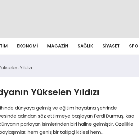
ITIM
EKONOMI
MAGAZIN
SAĞLIK
SIYASET
SPO
ükselen Yıldızı
yanın Yükselen Yıldızı
ihinde dünyaya gelmiş ve eğitim hayatına şehrinde
ayesinde adından söz ettirmeye başlayan Ferdi Durmuş, kısa
dünyanın parlayan isimlerinden biri haline gelmiştir. Özellikle
aylaşımlar, hem geniş bir takipçi kitlesi hem…