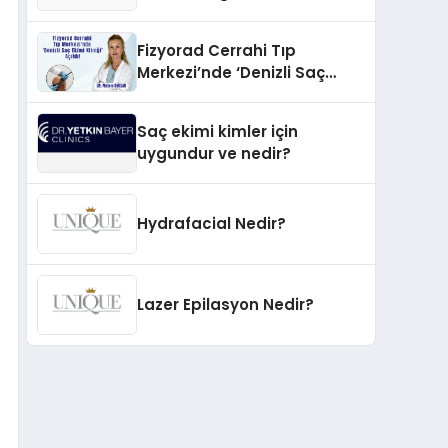
İnovasyonun Öncüsü
Fizyorad Cerrahi Tıp
Merkezi’nde ‘Denizli Saç
Ekimi Kliniği’ Açıldı!
Saç ekimi kimler için
uygundur ve nedir?
Hydrafacial Nedir?
Lazer Epilasyon Nedir?