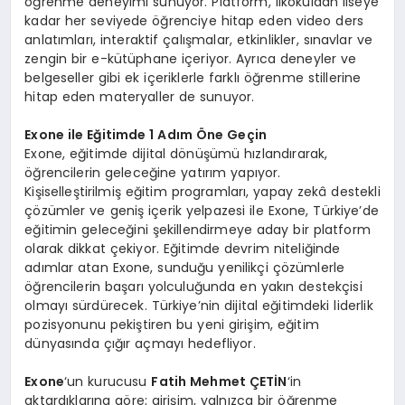
öğrenme deneyimi sunuyor. Platform, ilkokuldan liseye
kadar her seviyede öğrenciye hitap eden video ders
anlatımları, interaktif çalışmalar, etkinlikler, sınavlar ve
zengin bir e-kütüphane içeriyor. Ayrıca deneyler ve
belgeseller gibi ek içeriklerle farklı öğrenme stillerine
hitap eden materyaller de sunuyor.
Exone ile Eğitimde 1 Adım Öne Geçin
Exone, eğitimde dijital dönüşümü hızlandırarak,
öğrencilerin geleceğine yatırım yapıyor.
Kişiselleştirilmiş eğitim programları, yapay zekâ destekli
çözümler ve geniş içerik yelpazesi ile Exone, Türkiye’de
eğitimin geleceğini şekillendirmeye aday bir platform
olarak dikkat çekiyor. Eğitimde devrim niteliğinde
adımlar atan Exone, sunduğu yenilikçi çözümlerle
öğrencilerin başarı yolculuğunda en yakın destekçisi
olmayı sürdürecek. Türkiye’nin dijital eğitimdeki liderlik
pozisyonunu pekiştiren bu yeni girişim, eğitim
dünyasında çığır açmayı hedefliyor.
Exone
‘un kurucusu
Fatih Mehmet ÇETİN
‘in
aktardıklarına göre; girişim, yalnızca bir öğrenme