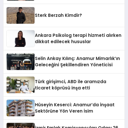
Sterk Berzah Kimdir?
Ankara Psikolog terapi hizmeti alırken
dikkat edilecek hususlar
Selin Ankay Kılınç: Anamur Mimarlık’ın
Geleceğini Şekillendiren Yöneticisi
Türk girişimci, ABD ile aramızda
ticaret köprüsü inşa etti
Hüseyin Keserci: Anamur’da İnşaat
Sektörüne Yön Veren İsim
İzmir Emlak Komisyoncuları Odası 26.