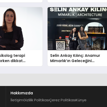
ikolog terapi
Selin Ankay Kılınç: Anamur
lırken dikkat
Mimarlık’ın Geleceğini
hususlar
Şekillendiren Yöneticisi
Hakkımızda
İletişim
Gizlilik Politikası
Çerez Politikası
Künye