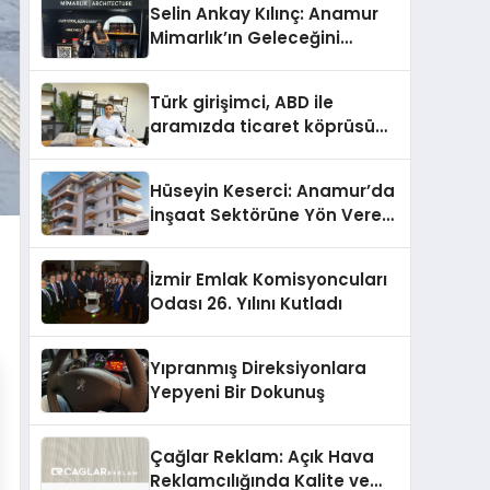
Selin Ankay Kılınç: Anamur
Mimarlık’ın Geleceğini
Şekillendiren Yöneticisi
Türk girişimci, ABD ile
aramızda ticaret köprüsü
inşa etti
Hüseyin Keserci: Anamur’da
İnşaat Sektörüne Yön Veren
İsim
İzmir Emlak Komisyoncuları
Odası 26. Yılını Kutladı
Yıpranmış Direksiyonlara
Yepyeni Bir Dokunuş
Çağlar Reklam: Açık Hava
Reklamcılığında Kalite ve