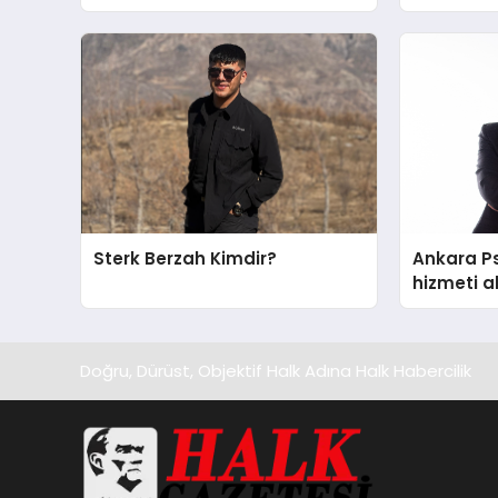
Dr. Ahmet Var
Yumruğu
Sterk Berzah Kimdir?
Ankara Ps
hizmeti a
edilecek 
Doğru, Dürüst, Objektif Halk Adına Halk Habercilik