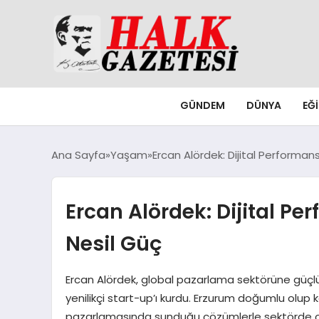
GÜNDEM
DÜNYA
EĞ
Ana Sayfa
Yaşam
Ercan Alördek: Dijital Performa
Ercan Alördek: Dijital P
Nesil Güç
Ercan Alördek, global pazarlama sektörüne güçlü 
yenilikçi start-up’ı kurdu. Erzurum doğumlu olup
pazarlamasında sunduğu çözümlerle sektörde çığ