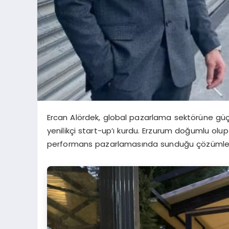
Ercan Alördek, global pazarlama sektörüne güçl
yenilikçi start-up’ı kurdu. Erzurum doğumlu olup
performans pazarlamasında sunduğu çözümlerl