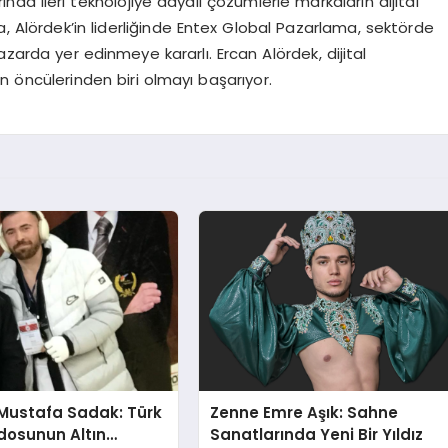
a ileri teknolojiye dayalı çözümlerle markaların dijital
, Alördek’in liderliğinde Entex Global Pazarlama, sektörde
azarda yer edinmeye kararlı. Ercan Alördek, dijital
 öncülerinden biri olmayı başarıyor.
Mustafa Sadak: Türk
Zenne Emre Aşık: Sahne
osunun Altın
Sanatlarında Yeni Bir Yıldız