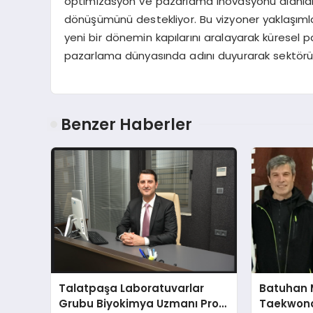
optimizasyon ve pazarlama inovasyonu alanlarınd
dönüşümünü destekliyor. Bu vizyoner yaklaşımla
yeni bir dönemin kapılarını aralayarak küresel p
pazarlama dünyasında adını duyurarak sektörün
Benzer Haberler
Talatpaşa Laboratuvarlar
Batuhan 
Grubu Biyokimya Uzmanı Prof.
Taekwond