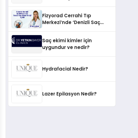
İnovasyonun Öncüsü
Fizyorad Cerrahi Tıp
Merkezi’nde ‘Denizli Saç
Ekimi Kliniği’ Açıldı!
Saç ekimi kimler için
uygundur ve nedir?
Hydrafacial Nedir?
Lazer Epilasyon Nedir?