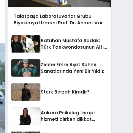
Talatpaşa Laboratuvarlar Grubu
Biyokimya Uzmanı Prof. Dr. Ahmet Var
Batuhan Mustafa Sadak:
Türk Taekwondosunun Altın
Yumruğu
Zenne Emre Aşık: Sahne
Sanatlarında Yeni Bir Yıldız
Sterk Berzah Kimdir?
Ankara Psikolog terapi
hizmeti alırken dikkat
edilecek hususlar