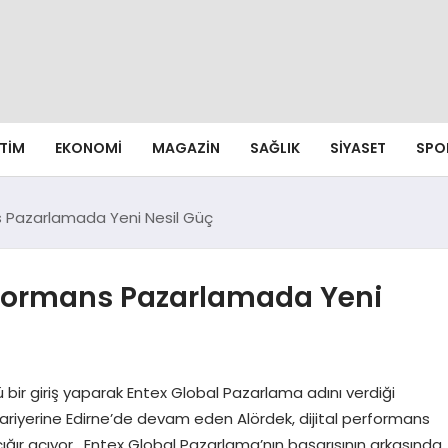
ITIM
EKONOMI
MAGAZIN
SAĞLIK
SIYASET
SPO
ns Pazarlamada Yeni Nesil Güç
erformans Pazarlamada Yeni
bir giriş yaparak Entex Global Pazarlama adını verdiği
 kariyerine Edirne’de devam eden Alördek, dijital performans
ır açıyor. Entex Global Pazarlama’nın başarısının arkasında