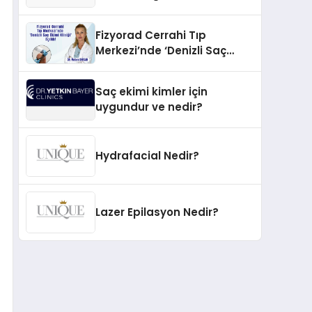
İnovasyonun Öncüsü
Fizyorad Cerrahi Tıp
Merkezi’nde ‘Denizli Saç
Ekimi Kliniği’ Açıldı!
Saç ekimi kimler için
uygundur ve nedir?
Hydrafacial Nedir?
Lazer Epilasyon Nedir?