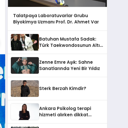
Talatpaşa Laboratuvarlar Grubu
Biyokimya Uzmanı Prof. Dr. Ahmet Var
Batuhan Mustafa Sadak:
Türk Taekwondosunun Altın
Yumruğu
Zenne Emre Aşık: Sahne
Sanatlarında Yeni Bir Yıldız
Sterk Berzah Kimdir?
Ankara Psikolog terapi
hizmeti alırken dikkat
edilecek hususlar