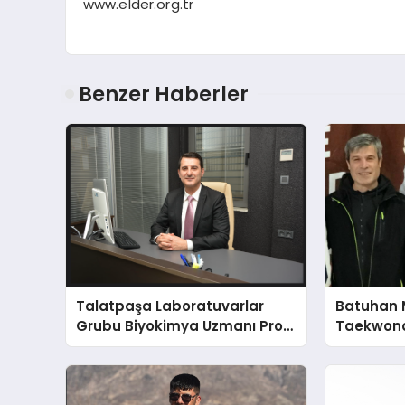
www.elder.org.tr
Benzer Haberler
Talatpaşa Laboratuvarlar
Batuhan 
Grubu Biyokimya Uzmanı Prof.
Taekwond
Dr. Ahmet Var
Yumruğu