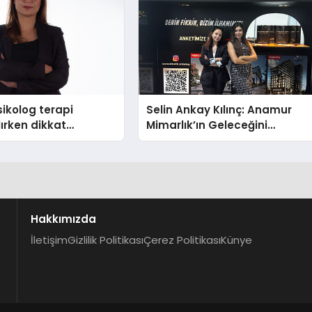
ikolog terapi
Selin Ankay Kılınç: Anamur
lırken dikkat
Mimarlık’ın Geleceğini
hususlar
Şekillendiren Yöneticisi
Hakkımızda
İletişim
Gizlilik Politikası
Çerez Politikası
Künye