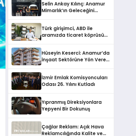
Selin Ankay Kılınç: Anamur
Mimarlık’ın Geleceğini
Şekillendiren Yöneticisi
Türk girişimci, ABD ile
aramızda ticaret köprüsü
inşa etti
Hüseyin Keserci: Anamur’da
İnşaat Sektörüne Yön Veren
İsim
İzmir Emlak Komisyoncuları
Odası 26. Yılını Kutladı
Yıpranmış Direksiyonlara
Yepyeni Bir Dokunuş
Çağlar Reklam: Açık Hava
Reklamcılığında Kalite ve