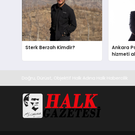
Sterk Berzah Kimdir?
Ankara Ps
hizmeti a
edilecek 
Doğru, Dürüst, Objektif Halk Adına Halk Habercilik