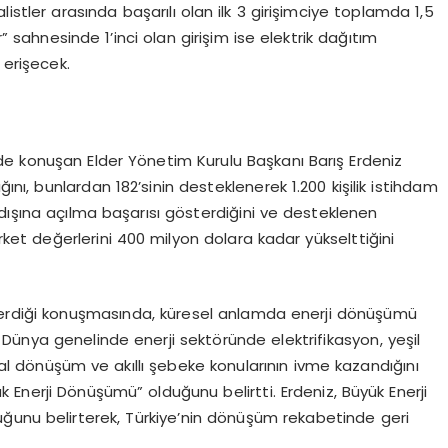
stler arasında başarılı olan ilk 3 girişimciye toplamda 1,5
” sahnesinde 1’inci olan girişim ise elektrik dağıtım
 erişecek.
e konuşan Elder Yönetim Kurulu Başkanı Barış Erdeniz
ı, bunlardan 182’sinin desteklenerek 1.200 kişilik istihdam
urtdışına açılma başarısı gösterdiğini ve desteklenen
şirket değerlerini 400 milyon dolara kadar yükselttiğini
 verdiği konuşmasında, küresel anlamda enerji dönüşümü
Dünya genelinde enerji sektöründe elektrifikasyon, yeşil
l dönüşüm ve akıllı şebeke konularının ivme kazandığını
Enerji Dönüşümü” olduğunu belirtti. Erdeniz, Büyük Enerji
ğunu belirterek, Türkiye’nin dönüşüm rekabetinde geri