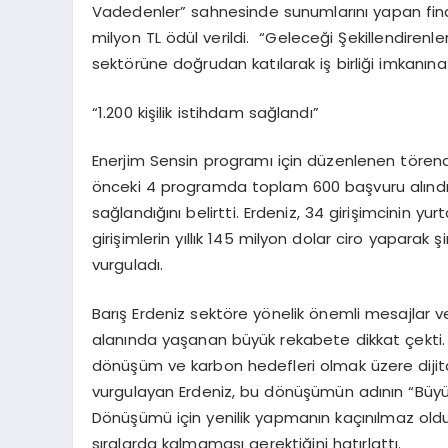
Vadedenler” sahnesinde sunumlarını yapan finali
milyon TL ödül verildi. “Geleceği Şekillendirenler
sektörüne doğrudan katılarak iş birliği imkanına
“1.200 kişilik istihdam sağlandı”
Enerjim Sensin programı için düzenlenen törend
önceki 4 programda toplam 600 başvuru alındığın
sağlandığını belirtti. Erdeniz, 34 girişimcinin y
girişimlerin yıllık 145 milyon dolar ciro yaparak 
vurguladı.
Barış Erdeniz sektöre yönelik önemli mesajlar
alanında yaşanan büyük rekabete dikkat çekti. 
dönüşüm ve karbon hedefleri olmak üzere dijita
vurgulayan Erdeniz, bu dönüşümün adının “Büyük 
Dönüşümü için yenilik yapmanın kaçınılmaz oldu
sıralarda kalmaması gerektiğini hatırlattı.