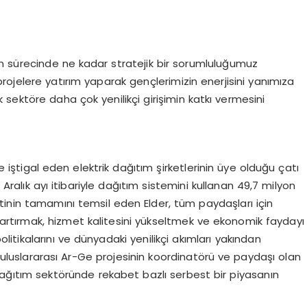
üm sürecinde ne kadar stratejik bir sorumluluğumuz
 projelere yatırım yaparak gençlerimizin enerjisini yanımıza
ek sektöre daha çok yenilikçi girişimin katkı vermesini
le iştigal eden elektrik dağıtım şirketlerinin üye olduğu çatı
 Aralık ayı itibariyle dağıtım sistemini kullanan 49,7 milyon
tinin tamamını temsil eden Elder, tüm paydaşları için
 artırmak, hizmet kalitesini yükseltmek ve ekonomik faydayı
olitikalarını ve dünyadaki yenilikçi akımları yakından
ve uluslararası Ar-Ge projesinin koordinatörü ve paydaşı olan
 dağıtım sektöründe rekabet bazlı serbest bir piyasanın