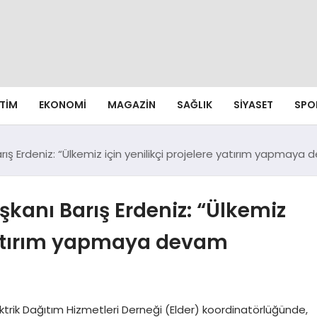
ITIM
EKONOMI
MAGAZIN
SAĞLIK
SIYASET
SPO
rış Erdeniz: “Ülkemiz için yenilikçi projelere yatırım yapmay
kanı Barış Erdeniz: “Ülkemiz
 yatırım yapmaya devam
trik Dağıtım Hizmetleri Derneği (Elder) koordinatörlüğünde,