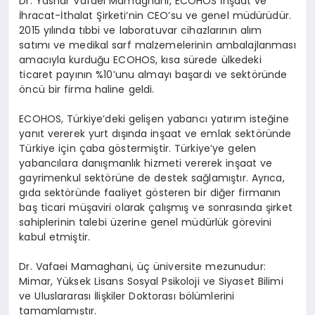
Dr. Yashar Vafaei Mamaghani, ECOHOS İnşaat ve
İhracat-İthalat Şirketi’nin CEO’su ve genel müdürüdür.
2015 yılında tıbbi ve laboratuvar cihazlarının alım
satımı ve medikal sarf malzemelerinin ambalajlanması
amacıyla kurduğu ECOHOS, kısa sürede ülkedeki
ticaret payının %10’unu almayı başardı ve sektöründe
öncü bir firma haline geldi.
ECOHOS, Türkiye’deki gelişen yabancı yatırım isteğine
yanıt vererek yurt dışında inşaat ve emlak sektöründe
Türkiye için çaba göstermiştir. Türkiye’ye gelen
yabancılara danışmanlık hizmeti vererek inşaat ve
gayrimenkul sektörüne de destek sağlamıştır. Ayrıca,
gıda sektöründe faaliyet gösteren bir diğer firmanın
baş ticari müşaviri olarak çalışmış ve sonrasında şirket
sahiplerinin talebi üzerine genel müdürlük görevini
kabul etmiştir.
Dr. Vafaei Mamaghani, üç üniversite mezunudur:
Mimar, Yüksek Lisans Sosyal Psikoloji ve Siyaset Bilimi
ve Uluslararası İlişkiler Doktorası bölümlerini
tamamlamıştır.