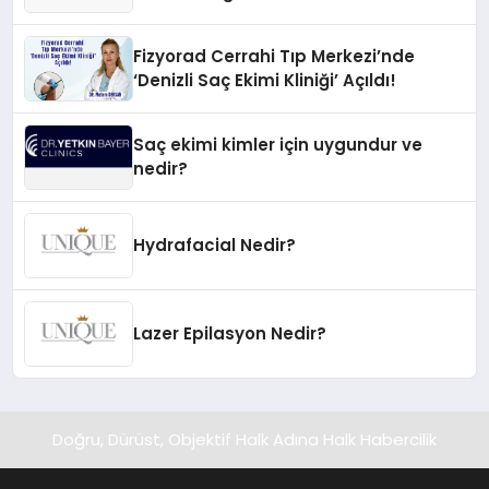
İnovasyonun Öncüsü
Fizyorad Cerrahi Tıp Merkezi’nde
‘Denizli Saç Ekimi Kliniği’ Açıldı!
Saç ekimi kimler için uygundur ve
nedir?
Hydrafacial Nedir?
Lazer Epilasyon Nedir?
Doğru, Dürüst, Objektif Halk Adına Halk Habercilik