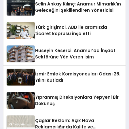
Selin Ankay Kılınç: Anamur Mimarlık’ın
Geleceğini Şekillendiren Yöneticisi
Türk girişimci, ABD ile aramızda
ticaret köprüsü inşa etti
Hüseyin Keserci: Anamur’da İnşaat
Sektörüne Yön Veren İsim
İzmir Emlak Komisyoncuları Odası 26.
Yılını Kutladı
Yıpranmış Direksiyonlara Yepyeni Bir
Dokunuş
Çağlar Reklam: Açık Hava
Reklamcılığında Kalite ve