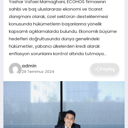
Yashar Vafaei Mamaghani, ECOHOS firmasının
SIYASET
sahibi ve baş uluslararası ekonomi ve ticaret
danışmanı olarak, özel sektörün desteklenmesi
SPOR
konusunda hükümetlerin başarılarına yönelik
kapsamlı açıklamalarda bulundu. Ekonomik büyüme
TEKNOLOJI
hedefleri doğrultusunda dünya genelindeki
hükümetler, yabancı ülkelerden kredi alarak
YAŞAM
enflasyon sorunlarını kontrol altında tutmaya…
admin
Paylaş
29 Temmuz 2024