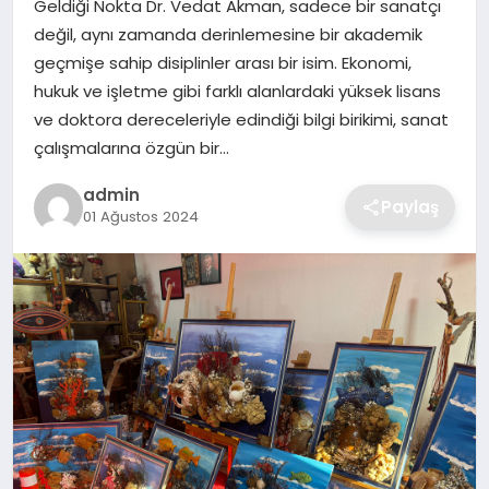
Geldiği Nokta Dr. Vedat Akman, sadece bir sanatçı
SIYASET
değil, aynı zamanda derinlemesine bir akademik
geçmişe sahip disiplinler arası bir isim. Ekonomi,
SPOR
hukuk ve işletme gibi farklı alanlardaki yüksek lisans
ve doktora dereceleriyle edindiği bilgi birikimi, sanat
TEKNOLOJI
çalışmalarına özgün bir…
YAŞAM
admin
Paylaş
01 Ağustos 2024