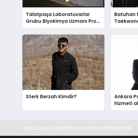
Talatpaşa Laboratuvarlar
Batuhan 
Grubu Biyokimya Uzmanı Prof.
Taekwond
Dr. Ahmet Var
Yumruğu
Sterk Berzah Kimdir?
Ankara Ps
hizmeti a
edilecek 
Doğru, Dürüst, Objektif Halk Adına Halk Habercilik