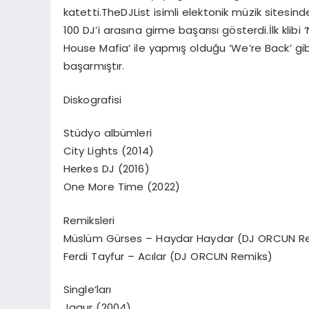
katetti.TheDJList isimli elektonik müzik sitesin
100 DJ’i arasına girme başarısı gösterdi.İlk klibi
House Mafia’ ile yapmış olduğu ‘We’re Back’ gibi
başarmıştır.
Diskografisi
Stüdyo albümleri
City Lights (2014)
Herkes DJ (2016)
One More Time (2022)
Remiksleri
Müslüm Gürses – Haydar Haydar (DJ ORCUN R
Ferdi Tayfur – Acılar (DJ ORCUN Remiks)
Single’ları
Jagur (2004)