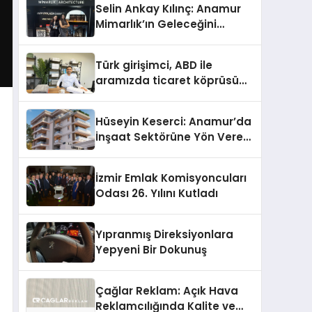
Selin Ankay Kılınç: Anamur
Mimarlık’ın Geleceğini
Şekillendiren Yöneticisi
Türk girişimci, ABD ile
aramızda ticaret köprüsü
inşa etti
Hüseyin Keserci: Anamur’da
İnşaat Sektörüne Yön Veren
İsim
İzmir Emlak Komisyoncuları
Odası 26. Yılını Kutladı
Yıpranmış Direksiyonlara
Yepyeni Bir Dokunuş
Çağlar Reklam: Açık Hava
Reklamcılığında Kalite ve