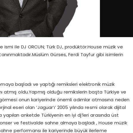
e ismi ile DJ ORCUN; Türk DJ, prodüktör.House müzik ve
tanınmaktadır.Müslüm Gürses, Ferdi Tayfur gibi isimlerin
pmaya başladı ve yaptığı remiksleri elektronik müzik
ımı atmış oldu.Yapmış olduğu remikslerin başta Türkiye ve
i görmesi onun kariyerinde önemli adımlar atmasına neden
inal eseri olan ‘Jaguar’ı’ 2005 yılında resmi olarak dijital
yapılan anketde Türkiyenin en iyi dj’leri arasında üst
ok konser ve festivalde sahne almaya başladı , House müzik
 sahne performansı ile kariyerinde büyük ilerleme