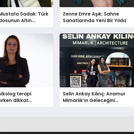
Mustafa Sadak: Türk
Zenne Emre Aşık: Sahne
osunun Altın
Sanatlarında Yeni Bir Yıldız
ikolog terapi
Selin Ankay Kılınç: Anamur
lırken dikkat
Mimarlık’ın Geleceğini
hususlar
Şekillendiren Yöneticisi