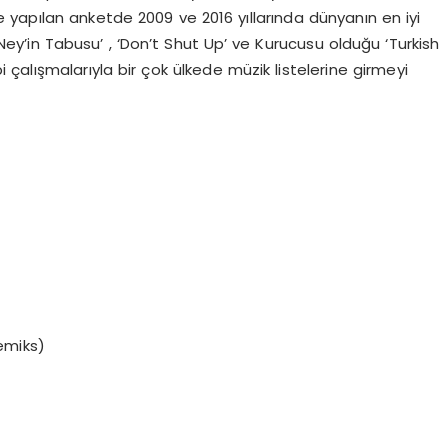
de yapılan anketde 2009 ve 2016 yıllarında dünyanın en iyi
 ‘Ney’in Tabusu’ , ‘Don’t Shut Up’ ve Kurucusu olduğu ‘Turkish
 çalışmalarıyla bir çok ülkede müzik listelerine girmeyi
emiks)