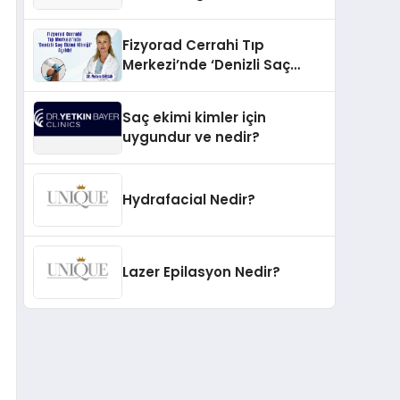
İnovasyonun Öncüsü
Fizyorad Cerrahi Tıp
Merkezi’nde ‘Denizli Saç
Ekimi Kliniği’ Açıldı!
Saç ekimi kimler için
uygundur ve nedir?
Hydrafacial Nedir?
Lazer Epilasyon Nedir?