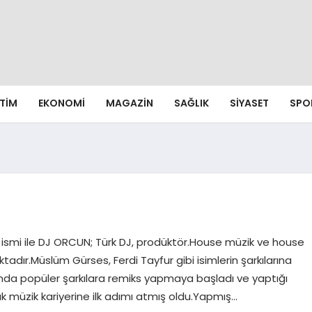
ITIM
EKONOMI
MAGAZIN
SAĞLIK
SIYASET
SPO
 ismi ile DJ ORCUN; Türk DJ, prodüktör.House müzik ve house
tadır.Müslüm Gürses, Ferdi Tayfur gibi isimlerin şarkılarına
ılında popüler şarkılara remiks yapmaya başladı ve yaptığı
k müzik kariyerine ilk adımı atmış oldu.Yapmış…