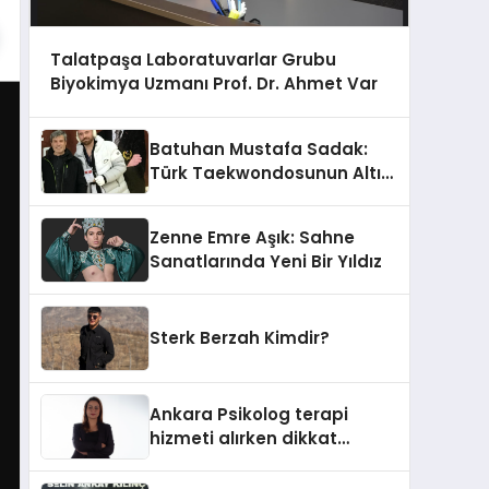
Talatpaşa Laboratuvarlar Grubu
Biyokimya Uzmanı Prof. Dr. Ahmet Var
Batuhan Mustafa Sadak:
Türk Taekwondosunun Altın
Yumruğu
Zenne Emre Aşık: Sahne
Sanatlarında Yeni Bir Yıldız
Sterk Berzah Kimdir?
Ankara Psikolog terapi
hizmeti alırken dikkat
edilecek hususlar