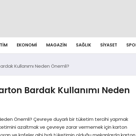
ITIM
EKONOMI
MAGAZIN
SAĞLIK
SIYASET
SPO
Bardak Kullanımı Neden Önemli?
Karton Bardak Kullanımı Neden
Neden Önemli? Çevreye duyarlı bir tüketim tercihi yapmak
etimini azaltmak ve çevreye zarar vermemek için karton
estoran ve kafeler gibi hızlı tüketimin olduğu mekanlarda karton