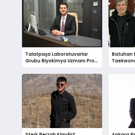
Talatpaşa Laboratuvarlar
Batuhan 
Grubu Biyokimya Uzmanı Prof.
Taekwond
Dr. Ahmet Var
Yumruğu
Sterk Berzah Kimdir?
Ankara Ps