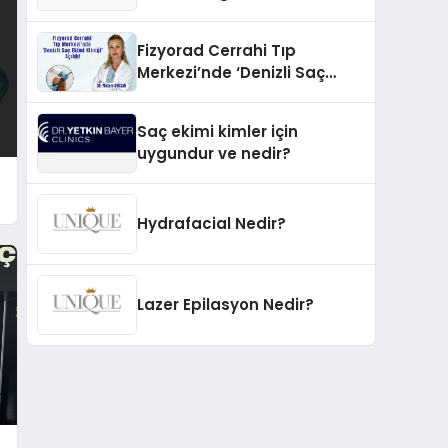
İnovasyonun Öncüsü
Fizyorad Cerrahi Tıp
Merkezi’nde ‘Denizli Saç
Ekimi Kliniği’ Açıldı!
Saç ekimi kimler için
uygundur ve nedir?
Hydrafacial Nedir?
Lazer Epilasyon Nedir?