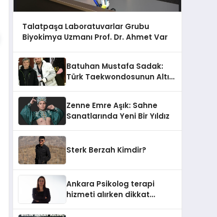
Talatpaşa Laboratuvarlar Grubu
Biyokimya Uzmanı Prof. Dr. Ahmet Var
Batuhan Mustafa Sadak:
Türk Taekwondosunun Altın
Yumruğu
Zenne Emre Aşık: Sahne
Sanatlarında Yeni Bir Yıldız
Sterk Berzah Kimdir?
Ankara Psikolog terapi
hizmeti alırken dikkat
edilecek hususlar