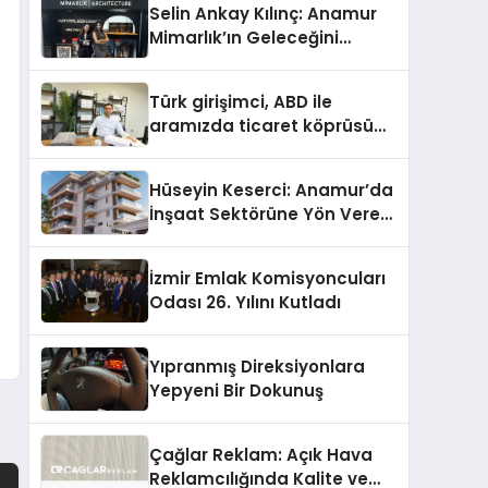
Selin Ankay Kılınç: Anamur
Mimarlık’ın Geleceğini
Şekillendiren Yöneticisi
Türk girişimci, ABD ile
aramızda ticaret köprüsü
inşa etti
Hüseyin Keserci: Anamur’da
İnşaat Sektörüne Yön Veren
İsim
İzmir Emlak Komisyoncuları
Odası 26. Yılını Kutladı
Yıpranmış Direksiyonlara
Yepyeni Bir Dokunuş
Çağlar Reklam: Açık Hava
Reklamcılığında Kalite ve