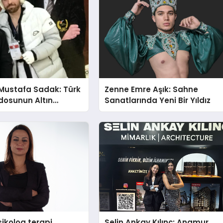
Mustafa Sadak: Türk
Zenne Emre Aşık: Sahne
osunun Altın
Sanatlarında Yeni Bir Yıldız
ikolog terapi
Selin Ankay Kılınç: Anamur