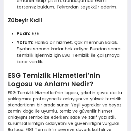
emanet edip gittim, döndüğümde evimi
tertemiz buldum. Tekrardan teşekkür ederim.
Zübeyir Kıdil
Puan:
5/5
Yorum:
Harika bir hizmet. Çok memnun kaldık.
Fiyatını sonuna kadar hak ediyor. Bundan sonra
temizlik işlerimiz için ESG Temizlik ile çalışmaya
karar verdik.
ESG Temizlik Hizmetleri’nin
Logosu ve Anlamı Nedir?
ESG Temizlik Hizmetleri’nin logosu, şirketin çevre dostu
yaklaşımını, profesyonellik anlayışını ve yüksek temizlik
standartlarını bir arada sunar. Yeşil yapraklar ve beyaz
zemin, doğa ile uyumlu, temiz ve güvenilir hizmet
anlayışını sembolize ederken; sade ve zarif yazı stili,
kurumsal kimliğin ciddiyetini ve güvenilirliğini vurgular.
Bu logo, ESG Temizlik’in çevreye duyarlı, kaliteli ve