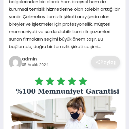
bölgelerinden biri olarak hem bireysel hem de
SIYASET
kurumsal temizlik hizmetlerine olan talebin arttığı bir
yerdir. Çekmeköy temizlik şirketi arayışında olan
SPOR
bireyler ve işletmeler için profesyonellik, müşteri
memnuniyeti ve sürdürülebilir temizlik çözümleri
TEKNOLOJI
sunan firmaların seçimi büyük önem taşır. Bu
bağlamda, doğru bir temizlik şirketi seçimi…
YAŞAM
admin
Paylaş
05 Aralık 2024