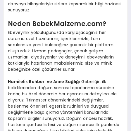
ebeveyn hikayeleriyle sizlere kapsamlı bir bilgi hazinesi
sunuyoruz.
Neden BebekMalzeme.com?
Ebeveynlik yolculuğunuzda karşılaşacağınız her
duruma özel hazırlanmış içeriklerimizle, tüm
sorularınıza yanıt bulacağınız güvenilir bir platform
oluşturduk. Uzman pedagoglar, çocuk gelişim
uzmanları, diyetisyenler ve deneyimli ebeveynlerin
katkılarıyla hazırlanan makalelerimiz, size ve minik
bebeğinize özel çözümler sunar.
Hamilelik Rehberi ve Anne Sağlığı
Gebeliğin ilk
belirtilerinden doğum sonrası toparlanma sürecine
kadar, bu özel dönemin her aşamasını detaylıca ele
alıyoruz. Trimester dönemlerindeki değişimler,
beslenme önerileri, egzersiz rutinleri ve duygusal
değişimlerle başa çıkma yöntemleri konularında
kapsamlı bilgiler sunuyoruz. Doğum öncesi hazırlık,
hastane çantası listesi ve doğum sonrası ilk günlerde
ihtiyaç duyacağınız tüm bilgileri sizler için derledik.