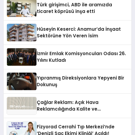
Türk girişimci, ABD ile aramızda
ticaret köprüsü inşa etti
Hüseyin Keserci: Anamur’da İnşaat
Sektörüne Yön Veren İsim
İzmir Emlak Komisyoncuları Odası 26.
Yılını Kutladı
Yıpranmış Direksiyonlara Yepyeni Bir
Dokunuş
Çağlar Reklam: Açık Hava
Reklamcılığında Kalite ve
İnovasyonun Öncüsü
Fizyorad Cerrahi Tıp Merkezi’nde
‘Denizli Saç Ekimi Kliniği’ Açıldı!