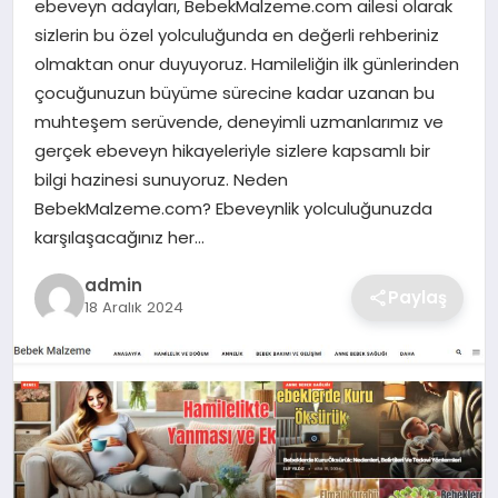
ebeveyn adayları, BebekMalzeme.com ailesi olarak
SIYASET
sizlerin bu özel yolculuğunda en değerli rehberiniz
olmaktan onur duyuyoruz. Hamileliğin ilk günlerinden
SPOR
çocuğunuzun büyüme sürecine kadar uzanan bu
muhteşem serüvende, deneyimli uzmanlarımız ve
TEKNOLOJI
gerçek ebeveyn hikayeleriyle sizlere kapsamlı bir
bilgi hazinesi sunuyoruz. Neden
YAŞAM
BebekMalzeme.com? Ebeveynlik yolculuğunuzda
karşılaşacağınız her…
admin
Paylaş
18 Aralık 2024