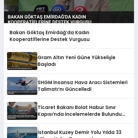
Bakan Göktaş Emirdağ’da Kadın
Kooperatiflerine Destek Vurgusu
Gram Altın Yeni Güne Yükselişle
Başladı
SHGM İnsansız Hava Aracı Sistemleri
Talimatı’nı Güncelledi
Ticaret Bakanı Bolat Habur Sınır
Kapısı’nda İncelemelerde Bulundu
Irak ve Suriye Trafiğini Değerlendirdi
İstanbul Kuzey Demir Yolu Yılda 33