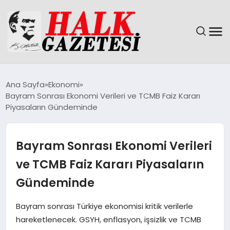
GÜNDEM
Ana Sayfa
Ekonomi
Bayram Sonrası Ekonomi Verileri ve TCMB Faiz Kararı
DÜNYA
Piyasaların Gündeminde
EĞITIM
Bayram Sonrası Ekonomi Verileri
EKONOMI
ve TCMB Faiz Kararı Piyasaların
Gündeminde
MAGAZIN
Bayram sonrası Türkiye ekonomisi kritik verilerle
SAĞLIK
hareketlenecek. GSYH, enflasyon, işsizlik ve TCMB