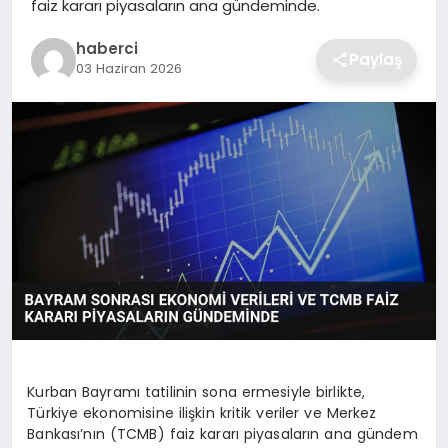
faiz kararı piyasaların ana gündeminde.
SIYASET
haberci
Paylaş
SPOR
03 Haziran 2026
TEKNOLOJI
YAŞAM
Kurban Bayramı tatilinin sona ermesiyle birlikte,
Türkiye ekonomisine ilişkin kritik veriler ve Merkez
Bankası’nın (TCMB) faiz kararı piyasaların ana gündem