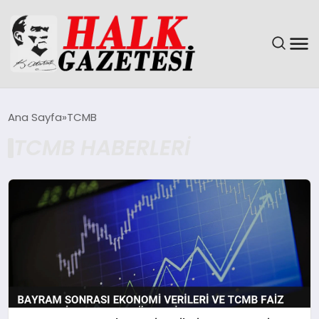
GÜNDEM
Ana Sayfa
TCMB
TCMB HABERLERI
DÜNYA
EĞITIM
EKONOMI
MAGAZIN
SAĞLIK